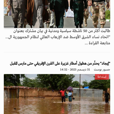
طالبت أكثر من 50 ناشطة سياسية ومدنية في بيان مشترك بعنوان
"اتحاد نساء الشرق الأوسط ضد الإرهاب العالمي لنظام الجمهورية ال...
متابعة القراءة ...
"إيجاد" يحذّر من هطول أمطار غزيرة على القرن الإفريقي حتى مارس المقبل
جسور بوست
31 ديسمبر 2023 - 14:32
استدامة