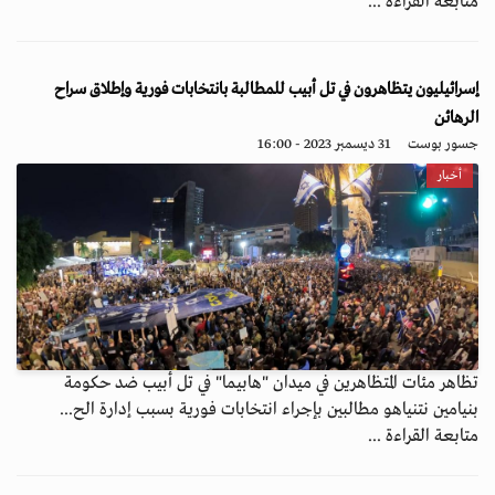
متابعة القراءة ...
إسرائيليون يتظاهرون في تل أبيب للمطالبة بانتخابات فورية وإطلاق سراح
الرهائن
جسور بوست
31 ديسمبر 2023 - 16:00
أخبار
تظاهر مئات المتظاهرين في ميدان "هابيما" في تل أبيب ضد حكومة
بنيامين نتنياهو مطالبين بإجراء انتخابات فورية بسبب إدارة الح...
متابعة القراءة ...