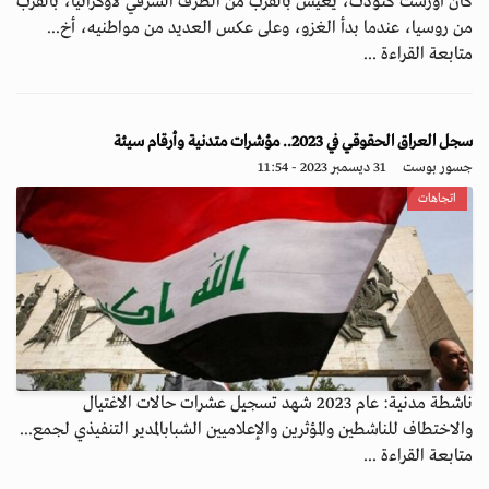
كان أورست كنودت، يعيش بالقرب من الطرف الشرقي لأوكرانيا، بالقرب
من روسيا، عندما بدأ الغزو، وعلى عكس العديد من مواطنيه، أخ...
متابعة القراءة ...
سجل العراق الحقوقي في 2023.. مؤشرات متدنية وأرقام سيئة
جسور بوست
31 ديسمبر 2023 - 11:54
اتجاهات
ناشطة مدنية: عام 2023 شهد تسجيل عشرات حالات الاغتيال
والاختطاف للناشطين والمؤثرين والإعلاميين الشبابالمدير التنفيذي لجمع...
متابعة القراءة ...