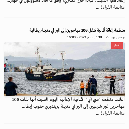
إنقاذهم، السبت، قبالة جزر الكناري، وفق ما أفاد مسؤولون في جهاز...
متابعة القراءة ...
منظمة إغاثة ألمانية تنقل 106 مهاجرين إلى البر في مدينة إيطالية
جسور بوست
30 ديسمبر 2023 - 16:03
أخبار
أعلنت منظمة "سي آي" الألمانية الإغاثية اليوم السبت أنها نقلت 106
مهاجرين غير شرعيين إلى البر في مدينة برينديزي جنوب إيطا...
متابعة القراءة ...