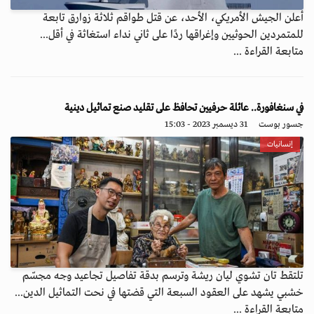
أعلن الجيش الأمريكي، الأحد، عن قتل طواقم ثلاثة زوارق تابعة
للمتمردين الحوثيين وإغراقها ردًا على ثاني نداء استغاثة في أقل...
متابعة القراءة ...
في سنغافورة.. عائلة حرفيين تحافظ على تقليد صنع تماثيل دينية
جسور بوست
31 ديسمبر 2023 - 15:03
إنسانيات
تلتقط تان تشوي ليان ريشة وترسم بدقة تفاصيل تجاعيد وجه مجسّم
خشبي يشهد على العقود السبعة التي قضتها في نحت التماثيل الدين...
متابعة القراءة ...