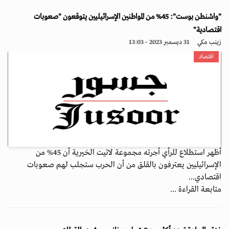
"واشنطن بوست": 45% من المواطنين الإسرائيليين يتوقعون "صعوبات
اقتصادية"
زينب مكي
31 ديسمبر 2023 - 13:03
اقتصاد
أظهر استطلاع للرأي أجرته مجموعة لاتيت الخيرية أن 45% من
الإسرائيليين يعترفون بالقلق من أن الحرب ستجلب لهم صعوبات
اقتصادي...
متابعة القراءة ...