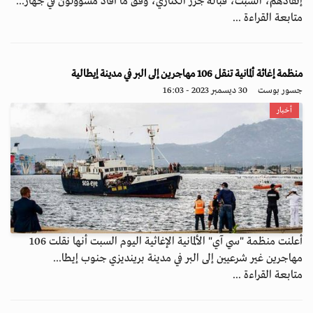
إنقاذهم، السبت، قبالة جزر الكناري، وفق ما أفاد مسؤولون في جهاز...
متابعة القراءة ...
منظمة إغاثة ألمانية تنقل 106 مهاجرين إلى البر في مدينة إيطالية
جسور بوست
30 ديسمبر 2023 - 16:03
أخبار
أعلنت منظمة "سي آي" الألمانية الإغاثية اليوم السبت أنها نقلت 106
مهاجرين غير شرعيين إلى البر في مدينة برينديزي جنوب إيطا...
متابعة القراءة ...