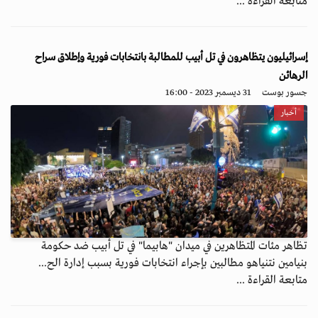
متابعة القراءة ...
إسرائيليون يتظاهرون في تل أبيب للمطالبة بانتخابات فورية وإطلاق سراح
الرهائن
جسور بوست
31 ديسمبر 2023 - 16:00
أخبار
تظاهر مئات المتظاهرين في ميدان "هابيما" في تل أبيب ضد حكومة
بنيامين نتنياهو مطالبين بإجراء انتخابات فورية بسبب إدارة الح...
متابعة القراءة ...