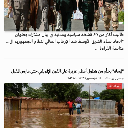
طالبت أكثر من 50 ناشطة سياسية ومدنية في بيان مشترك بعنوان
"اتحاد نساء الشرق الأوسط ضد الإرهاب العالمي لنظام الجمهورية ال...
متابعة القراءة ...
"إيجاد" يحذّر من هطول أمطار غزيرة على القرن الإفريقي حتى مارس المقبل
جسور بوست
31 ديسمبر 2023 - 14:32
استدامة