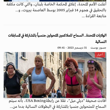
أعلنت الأمم المتحدة، إغلاق المحكمة الخاصة بلبنان، والتي كانت مكلفة
بالتحقيق في هجوم 14 فبراير 2005 بوسط العاصمة بيروت، و...
متابعة القراءة ...
الولايات المتحدة.. السماح للملاكمين المتحولين جنسياً بالمشاركة في المسابقات
النسائية
جسور بوست
31 ديسمبر 2023 - 09:41
أخبار
أفادت صحيفة "ديلي ميل"، نقلا عن رابطةUSA Boxing، بأنه سيتم
السماح للمتحولين جنسيا بالمشاركة في البطولات النسائية بدءا من...