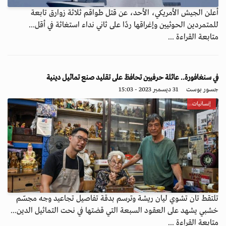
أعلن الجيش الأمريكي، الأحد، عن قتل طواقم ثلاثة زوارق تابعة
للمتمردين الحوثيين وإغراقها ردًا على ثاني نداء استغاثة في أقل...
متابعة القراءة ...
في سنغافورة.. عائلة حرفيين تحافظ على تقليد صنع تماثيل دينية
جسور بوست
31 ديسمبر 2023 - 15:03
إنسانيات
تلتقط تان تشوي ليان ريشة وترسم بدقة تفاصيل تجاعيد وجه مجسّم
خشبي يشهد على العقود السبعة التي قضتها في نحت التماثيل الدين...
متابعة القراءة ...