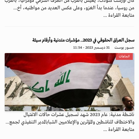
كان أورست كنودت، يعيش بالقرب من الطرف الشرقي لأوكرانيا، بالقرب
من روسيا، عندما بدأ الغزو، وعلى عكس العديد من مواطنيه، أخ...
متابعة القراءة ...
سجل العراق الحقوقي في 2023.. مؤشرات متدنية وأرقام سيئة
جسور بوست
31 ديسمبر 2023 - 11:54
اتجاهات
ناشطة مدنية: عام 2023 شهد تسجيل عشرات حالات الاغتيال
والاختطاف للناشطين والمؤثرين والإعلاميين الشبابالمدير التنفيذي لجمع...
متابعة القراءة ...