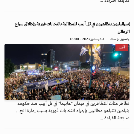
متابعة القراءة ...
إسرائيليون يتظاهرون في تل أبيب للمطالبة بانتخابات فورية وإطلاق سراح
الرهائن
جسور بوست
31 ديسمبر 2023 - 16:00
أخبار
تظاهر مئات المتظاهرين في ميدان "هابيما" في تل أبيب ضد حكومة
بنيامين نتنياهو مطالبين بإجراء انتخابات فورية بسبب إدارة الح...
متابعة القراءة ...