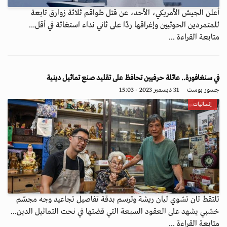
أعلن الجيش الأمريكي، الأحد، عن قتل طواقم ثلاثة زوارق تابعة
للمتمردين الحوثيين وإغراقها ردًا على ثاني نداء استغاثة في أقل...
متابعة القراءة ...
في سنغافورة.. عائلة حرفيين تحافظ على تقليد صنع تماثيل دينية
جسور بوست
31 ديسمبر 2023 - 15:03
إنسانيات
تلتقط تان تشوي ليان ريشة وترسم بدقة تفاصيل تجاعيد وجه مجسّم
خشبي يشهد على العقود السبعة التي قضتها في نحت التماثيل الدين...
متابعة القراءة ...