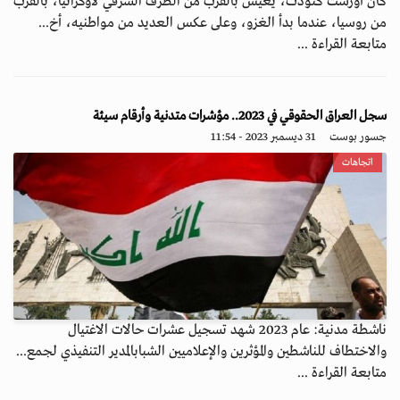
كان أورست كنودت، يعيش بالقرب من الطرف الشرقي لأوكرانيا، بالقرب
من روسيا، عندما بدأ الغزو، وعلى عكس العديد من مواطنيه، أخ...
متابعة القراءة ...
سجل العراق الحقوقي في 2023.. مؤشرات متدنية وأرقام سيئة
جسور بوست
31 ديسمبر 2023 - 11:54
اتجاهات
ناشطة مدنية: عام 2023 شهد تسجيل عشرات حالات الاغتيال
والاختطاف للناشطين والمؤثرين والإعلاميين الشبابالمدير التنفيذي لجمع...
متابعة القراءة ...