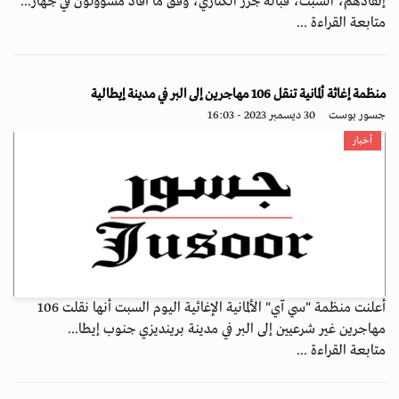
إنقاذهم، السبت، قبالة جزر الكناري، وفق ما أفاد مسؤولون في جهاز...
متابعة القراءة ...
منظمة إغاثة ألمانية تنقل 106 مهاجرين إلى البر في مدينة إيطالية
جسور بوست
30 ديسمبر 2023 - 16:03
أخبار
أعلنت منظمة "سي آي" الألمانية الإغاثية اليوم السبت أنها نقلت 106
مهاجرين غير شرعيين إلى البر في مدينة برينديزي جنوب إيطا...
متابعة القراءة ...