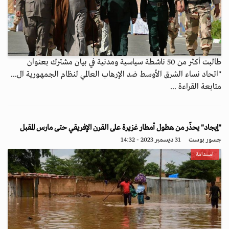
طالبت أكثر من 50 ناشطة سياسية ومدنية في بيان مشترك بعنوان
"اتحاد نساء الشرق الأوسط ضد الإرهاب العالمي لنظام الجمهورية ال...
متابعة القراءة ...
"إيجاد" يحذّر من هطول أمطار غزيرة على القرن الإفريقي حتى مارس المقبل
جسور بوست
31 ديسمبر 2023 - 14:32
استدامة