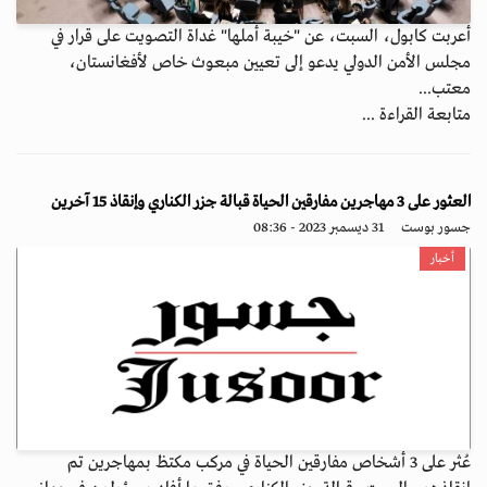
أعربت كابول، السبت، عن "خيبة أملها" غداة التصويت على قرار في
مجلس الأمن الدولي يدعو إلى تعيين مبعوث خاص لأفغانستان،
معتب...
متابعة القراءة ...
العثور على 3 مهاجرين مفارقين الحياة قبالة جزر الكناري وإنقاذ 15 آخرين
جسور بوست
31 ديسمبر 2023 - 08:36
أخبار
عُثر على 3 أشخاص مفارقين الحياة في مركب مكتظ بمهاجرين تم