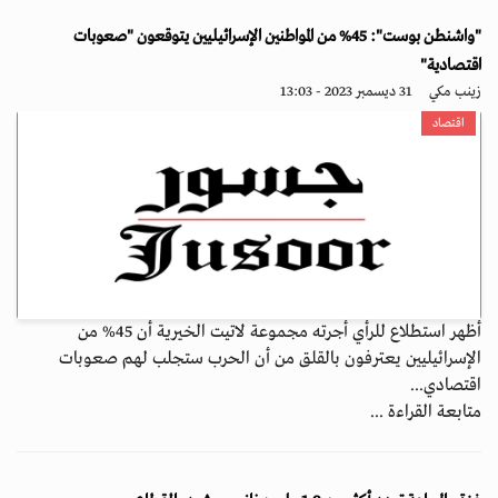
"واشنطن بوست": 45% من المواطنين الإسرائيليين يتوقعون "صعوبات
اقتصادية"
زينب مكي
31 ديسمبر 2023 - 13:03
اقتصاد
أظهر استطلاع للرأي أجرته مجموعة لاتيت الخيرية أن 45% من
الإسرائيليين يعترفون بالقلق من أن الحرب ستجلب لهم صعوبات
اقتصادي...
متابعة القراءة ...