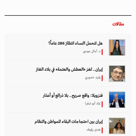
إيران بين احتجاجات البقاء للمواطن والنظام
هدى رؤوف
اختيار المحرر
بين حماية الحقوق وتعزيز الأمن الدولي.. نقاشات
معمّقة في مجلس حقوق الإنسان حول مكافحة
الإرهاب
11 مارس 2026 - 09:30
بين الفقر وخطر الانفجار.. الأفغان يواجهون الموت
في أراضيهم الملوثة بالمتفجرات
11 مارس 2026 - 11:19