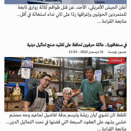
أعلن الجيش الأمريكي، الأحد، عن قتل طواقم ثلاثة زوارق تابعة
للمتمردين الحوثيين وإغراقها ردًا على ثاني نداء استغاثة في أقل...
متابعة القراءة ...
في سنغافورة.. عائلة حرفيين تحافظ على تقليد صنع تماثيل دينية
جسور بوست
31 ديسمبر 2023 - 15:03
إنسانيات
تلتقط تان تشوي ليان ريشة وترسم بدقة تفاصيل تجاعيد وجه مجسّم
خشبي يشهد على العقود السبعة التي قضتها في نحت التماثيل الدين...
متابعة القراءة ...