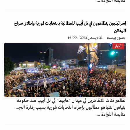
متابعة القراءة ...
إسرائيليون يتظاهرون في تل أبيب للمطالبة بانتخابات فورية وإطلاق سراح
الرهائن
جسور بوست
31 ديسمبر 2023 - 16:00
أخبار
تظاهر مئات المتظاهرين في ميدان "هابيما" في تل أبيب ضد حكومة
بنيامين نتنياهو مطالبين بإجراء انتخابات فورية بسبب إدارة الح...
متابعة القراءة ...