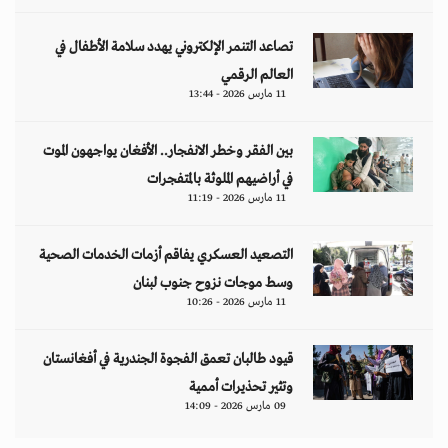
قيود طالبان تعمق الفجوة الجندرية في أفغانستان
وتثير تحذيرات أممية
09 مارس 2026 - 14:09
مقالات
هل تتحمل النساء انتظارَ 286 عاماً؟
د. آمال موسى
إيران.. لغز «العطش والعتمة» في بلاد الغاز
وليد خدوري
فنزويلا: واقع صريح.. بلا ذرائع أو أعذار
إياد أبو شقرا