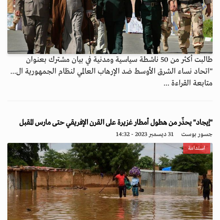
طالبت أكثر من 50 ناشطة سياسية ومدنية في بيان مشترك بعنوان
"اتحاد نساء الشرق الأوسط ضد الإرهاب العالمي لنظام الجمهورية ال...
متابعة القراءة ...
"إيجاد" يحذّر من هطول أمطار غزيرة على القرن الإفريقي حتى مارس المقبل
جسور بوست
31 ديسمبر 2023 - 14:32
استدامة