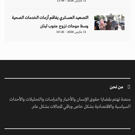
ابق على تواصل معنا
مبنى إيريديوم - البرشاء الأولى - شارع أم سقيم - دبي - الإمارات العربية المتحدة -
مكتب رقم 222-01
contact@jusoorpost.com
0097145832243
روابط سريعة
الرئيسية
فيديوهات
إتصل بنا