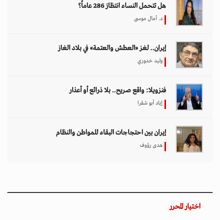
هل تتحمل النساء انتظارَ 286 عاماً؟
د. آمال موسى
إيران.. لغز «العطش والعتمة» في بلاد الغاز
وليد خدوري
فنزويلا: واقع صريح.. بلا ذرائع أو أعذار
إياد أبو شقرا
إيران بين احتجاجات البقاء للمواطن والنظام
هدى رؤوف
اختيار المحرر