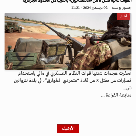
القوات المالية تقتل 8 من «الانفصاليين» بالقرب من الحدود الجزائرية
جسور بوست
02 ديسمبر 2024 - 11:21
أخبار
​أسفرت هجمات شنتها قوات النظام العسكري في مالي باستخدام
مُسيَّرات عن مقتل 8 من قادة “متمردي الطوارق”، في بلدة تنزواتين
ش...
متابعة القراءة ...
الأرشيف