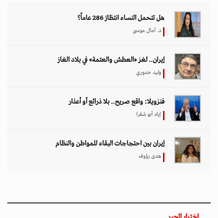
هل تتحمل النساء انتظارَ 286 عاماً؟
د. آمال موسى
إيران.. لغز «العطش والعتمة» في بلاد الغاز
وليد خدوري
فنزويلا: واقع صريح.. بلا ذرائع أو أعذار
إياد أبو شقرا
إيران بين احتجاجات البقاء للمواطن والنظام
هدى رؤوف
اختيار المحرر