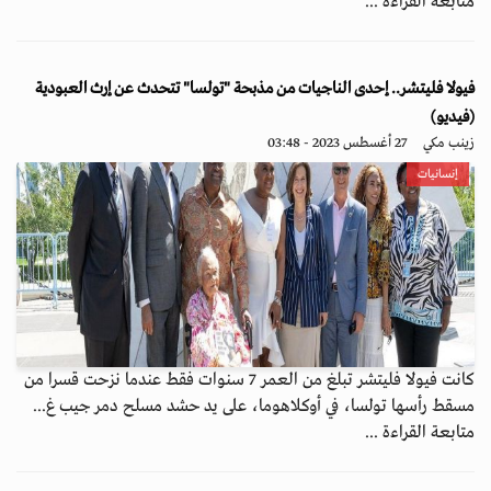
متابعة القراءة ...
فيولا فليتشر.. إحدى الناجيات من مذبحة "تولسا" تتحدث عن إرث العبودية
(فيديو)
زينب مكي
27 أغسطس 2023 - 03:48
إنسانيات
كانت فيولا فليتشر تبلغ من العمر 7 سنوات فقط عندما نزحت قسرا من
مسقط رأسها تولسا، في أوكلاهوما، على يد حشد مسلح دمر جيب غ...
متابعة القراءة ...