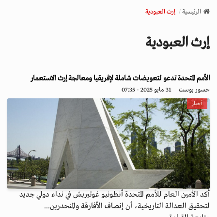
v
الرئيسية
إرث العبودية
i
g
إرث العبودية
a
t
i
o
الأمم المتحدة تدعو لتعويضات شاملة لإفريقيا ومعالجة إرث الاستعمار
n
جسور بوست
31 مايو 2025 - 07:35
أخبار
أكد الأمين العام للأمم المتحدة أنطونيو غوتيريش في نداء دولي جديد
لتحقيق العدالة التاريخية، أن إنصاف الأفارقة والمنحدرين...