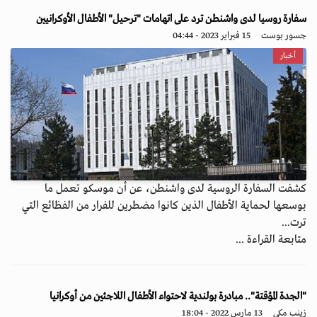
سفارة روسيا لدى واشنطن ترد على اتهامات "ترحيل" الأطفال الأوكرانيين
جسور بوست
15 فبراير 2023 - 04:44
أخبار
كشفت السفارة الروسية لدى واشنطن، عن أن موسكو تعمل ما
بوسعها لحماية الأطفال الذين كانوا مضطرين للفرار من الفظائع التي
ترت...
متابعة القراءة ...
"الجدة المؤقتة".. مبادرة بولندية لاحتواء الأطفال اللاجئين من أوكرانيا
زينب مكي
13 مارس 2022 - 18:04