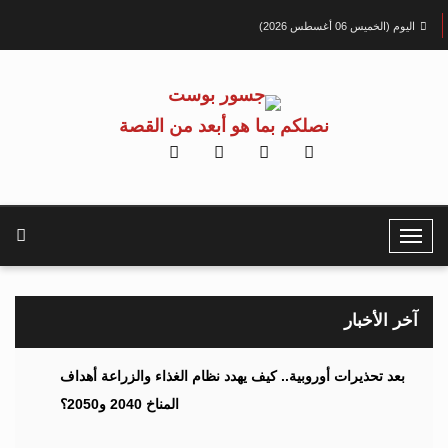
اليوم (الخميس 06 أغسطس 2026)
نصلكم بما هو أبعد من القصة
T
o
g
g
آخر الأخبار
l
e
بعد تحذيرات أوروبية.. كيف يهدد نظام الغذاء والزراعة أهداف
N
المناخ 2040 و2050؟
a
v