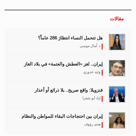
مقالات
هل تتحمل النساء انتظارَ 286 عاماً؟
د. آمال موسى
إيران.. لغز «العطش والعتمة» في بلاد الغاز
وليد خدوري
فنزويلا: واقع صريح.. بلا ذرائع أو أعذار
إياد أبو شقرا
إيران بين احتجاجات البقاء للمواطن والنظام
هدى رؤوف