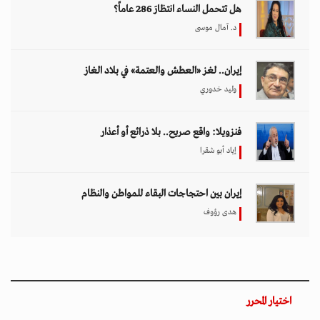
هل تتحمل النساء انتظارَ 286 عاماً؟
د. آمال موسى
إيران.. لغز «العطش والعتمة» في بلاد الغاز
وليد خدوري
فنزويلا: واقع صريح.. بلا ذرائع أو أعذار
إياد أبو شقرا
إيران بين احتجاجات البقاء للمواطن والنظام
هدى رؤوف
اختيار المحرر