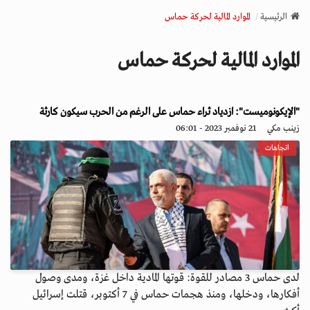
v
الرئيسية
الموارد المالية لحركة حماس
i
g
الموارد المالية لحركة حماس
a
t
i
o
"الإيكونوميست": ازدياد ثراء حماس على الرغم من الحرب سيكون كارثة
n
زينب مكي
21 نوفمبر 2023 - 06:01
اتجاهات
لدى حماس 3 مصادر للقوة: قوتها المادية داخل غزة، ومدى وصول
أفكارها، ودخلها، ومنذ هجمات حماس في 7 أكتوبر، قتلت إسرائيل