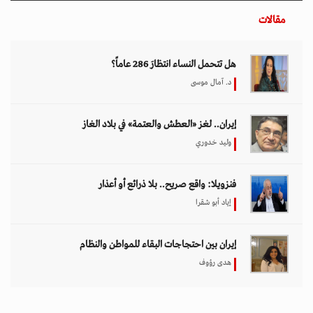
مقالات
هل تتحمل النساء انتظارَ 286 عاماً؟
د. آمال موسى
إيران.. لغز «العطش والعتمة» في بلاد الغاز
وليد خدوري
فنزويلا: واقع صريح.. بلا ذرائع أو أعذار
إياد أبو شقرا
إيران بين احتجاجات البقاء للمواطن والنظام
هدى رؤوف