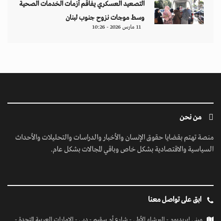
التصعيد العسكري يفاقم أزمات الخدمات الصحية
وسط موجات نزوح جنوب لبنان
11 مارس 2026 - 10:26
من نحن
منصة تهتم بقضايا حقوق الإنسان والأخبار والدراسات والتحليلات والأحداث
السياسية والاقتصادية بشكل خاص وباقي المجالات بشكل عام.
ابق على تواصل معنا
مبنى إيريديوم - البرشاء الأولى - شارع أم سقيم - دبي - الإمارات العربية المتحدة -