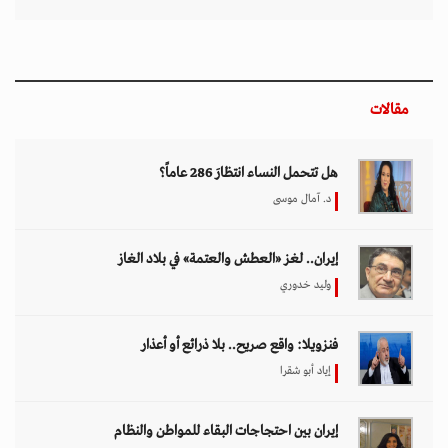
مقالات
هل تتحمل النساء انتظارَ 286 عاماً؟
د. آمال موسى
إيران.. لغز «العطش والعتمة» في بلاد الغاز
وليد خدوري
فنزويلا: واقع صريح.. بلا ذرائع أو أعذار
إياد أبو شقرا
إيران بين احتجاجات البقاء للمواطن والنظام