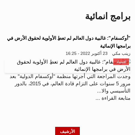
i
g
برامج انمائية
a
t
i
o
"أوكسفام": غالبية دول العالم لم تعطِ الأولوية لحقوق الأرض في
n
برامجها الإنمائية
زينب مكي
23 أكتوبر 2022 - 16:25
اقتصاد
وجدت المراجعة التي أجرتها منظمة "أوكسفام الدولية" بعد
مرور 5 سنوات على التزام قادة العالم، في 2015، بالدور
التأسيسي والا...
متابعة القراءة ...
الأرشيف