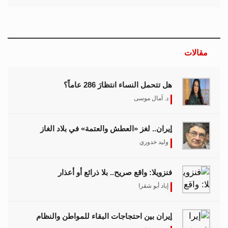
مقالات
هل تتحمل النساء انتظارَ 286 عاماً؟
د. آمال موسى
إيران.. لغز «العطش والعتمة» في بلاد الغاز
وليد خدوري
فنزويلا: واقع صريح.. بلا ذرائع أو أعذار
إياد أبو شقرا
إيران بين احتجاجات البقاء للمواطن والنظام