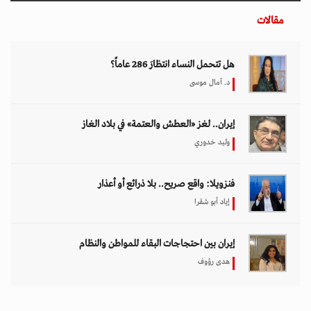
مقالات
هل تتحمل النساء انتظارَ 286 عاماً؟
د. آمال موسى
إيران.. لغز «العطش والعتمة» في بلاد الغاز
وليد خدوري
فنزويلا: واقع صريح.. بلا ذرائع أو أعذار
إياد أبو شقرا
إيران بين احتجاجات البقاء للمواطن والنظام
هدى رؤوف