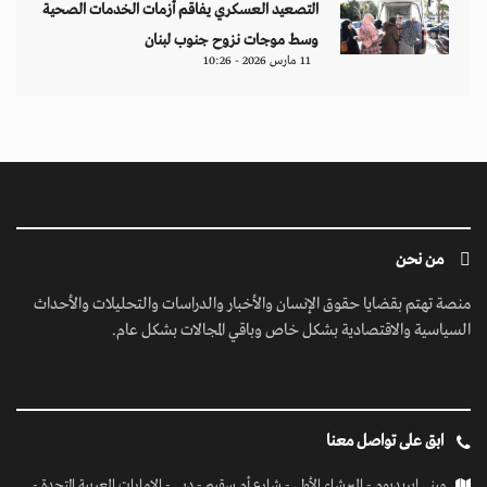
التصعيد العسكري يفاقم أزمات الخدمات الصحية
وسط موجات نزوح جنوب لبنان
11 مارس 2026 - 10:26
من نحن
منصة تهتم بقضايا حقوق الإنسان والأخبار والدراسات والتحليلات والأحداث
السياسية والاقتصادية بشكل خاص وباقي المجالات بشكل عام.
ابق على تواصل معنا
مبنى إيريديوم - البرشاء الأولى - شارع أم سقيم - دبي - الإمارات العربية المتحدة -