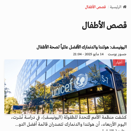
v
الرئيسية
قصص الأطفال
i
g
قصص الأطفال
a
t
i
o
اليونيسف: هولندا والدنمارك الأفضل عالمياً لصحة الأطفال
n
جسور بوست
14 مايو 2025 - 21:04
أخبار
كشفت منظمة الأمم المتحدة للطفولة (اليونيسف)، في دراسة نُشرت،
اليوم الأربعاء، أن هولندا والدنمارك تتصدران قائمة أفضل الدو...