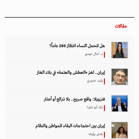
مقالات
هل تتحمل النساء انتظارَ 286 عاماً؟
د. آمال موسى
إيران.. لغز «العطش والعتمة» في بلاد الغاز
وليد خدوري
فنزويلا: واقع صريح.. بلا ذرائع أو أعذار
إياد أبو شقرا
إيران بين احتجاجات البقاء للمواطن والنظام
هدى رؤوف