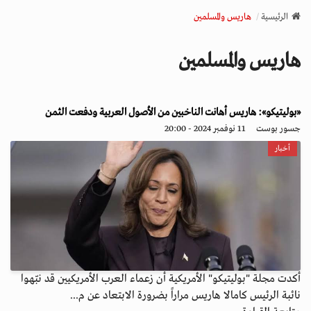
v
الرئيسية
هاريس والمسلمين
i
g
هاريس والمسلمين
a
t
i
o
«بوليتيكو»: هاريس أهانت الناخبين من الأصول العربية ودفعت الثمن
n
جسور بوست
11 نوفمبر 2024 - 20:00
أخبار
أكدت مجلة "بوليتيكو" الأمريكية أن زعماء العرب الأمريكيين قد نبّهوا
نائبة الرئيس كامالا هاريس مراراً بضرورة الابتعاد عن م...