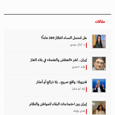
مقالات
هل تتحمل النساء انتظارَ 286 عاماً؟
د. آمال موسى
إيران.. لغز «العطش والعتمة» في بلاد الغاز
وليد خدوري
فنزويلا: واقع صريح.. بلا ذرائع أو أعذار
إياد أبو شقرا
إيران بين احتجاجات البقاء للمواطن والنظام
هدى رؤوف