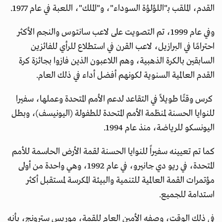
القدم، الملقب بـ"اللؤلؤة السوداء"، و"الملك"، اللعبة في عام 1977.
وفي عام 1999، تم التصويت على لاعب سانتوس والنجم الأكثر
احترامًا في البرازيل، لاعب القرن في استطلاع للرأي للفائزين
السابقين بالكرة الذهبية، وهم اللاعبون الذين فازوا بجائزة كرة
القدم العالمية السنوية لكونهم أفضل أداء في ذلك العام.
كرس وقتًا طويلاً في التقاعد لدعم الأمم المتحدة وعملها، سفيرا
للنوايا الحسنة لمنظمة الأمم المتحدة للطفولة (اليونيسف)، وبطل
اليونسكو للرياضة، منذ عام 1994.
كما تم تعيينه سفيراً للنوايا الحسنة لقمة الأرض الحاسمة للأمم
المتحدة، في ريو دي جانيرو، في عام 1992، وهي واحدة من أولى
مؤتمرات القمة العالمية للتنمية والبيئة المكرسة لمستقبل أكثر
استدامة للجميع.
في ذلك الوقت، وصفه الأمين العام للقمة، موريس سترونج، بأنه