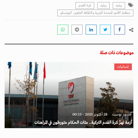
بيليه
بيليه
كرة القدم
منظمة الأمم المتحدة للتربية والثقافة العلوم، اليونسكو
موضوعات ذات صلة
إنسانيات
جسور بوست
28 أكتوبر 2025 - 00:15
أزمة تهزّ كرة القدم التركية.. مئات الحكام متورطون في المراهنات