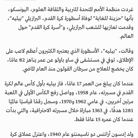
غردت منظمة الأمم المتحدة للتربية والثقافة العلوم، اليونسكو،
بأنها "حزينة للغاية" لوفاة أسطورة كرة القدم، البرازيلي "بيليه"،
وقدمت تعازيها للشعب البرازيلي، و"أسرة كرة القدم" حول
العالم.
وقالت، "بيليه"، الأسطورة الذي يعتبره الكثيرون أعظم لاعب على
الإطلاق، توفي في مستشفى في ساو باولو عن عمر يناهز 82 عامًا،
كان يخضع للعلاج من سرطان القولون منذ العام الماضي.
عندما كان يبلغ من العمر 17 عامًا، فاز بيليه بأول كأس عالم لكرة
القدم في مسيرته، عام 1958، وواصل رفع الكأس الأولى في اللعبة
مرتين أخريين، في عامي 1962 و1970، وسجل رقمًا قياسيًا عالميًا
1281 هدفًا، في 1363 مباراة خلال مسيرته الاحترافية، والتي بدأت
عندما كان عمره 15 عامًا فقط.
ولد إدسون أرانتس دو ناسيمنتو عام 1940، واعتزل عملاق كرة