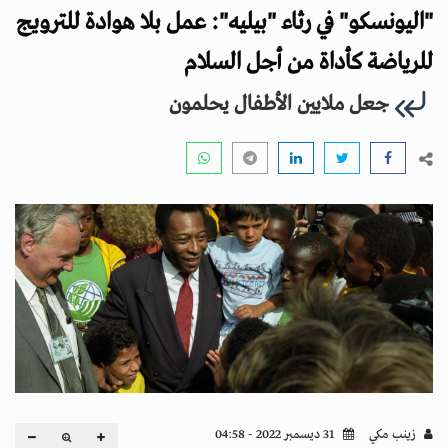
i
"اليونسكو" في رثاء "بيليه": عمل بلا هوادة للترويج
g
a
للرياضة كأداة من أجل السلام
t
جعل ملايين الأطفال يحلمون
i
o
n
زينب مكي
31 ديسمبر 2022 - 04:58