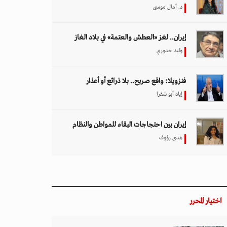
د. آمال موسى
إيران.. لغز «العطش والعتمة» في بلاد الغاز
وليد خدوري
فنزويلا: واقع صريح.. بلا ذرائع أو أعذار
إياد أبو شقرا
إيران بين احتجاجات البقاء للمواطن والنظام
هدى رؤوف
اختيار المحرر