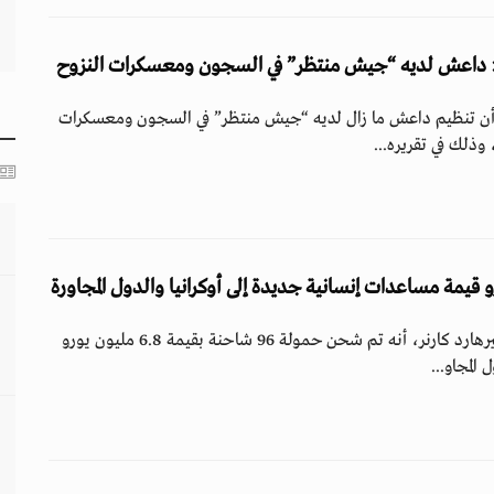
: داعش لديه “جيش منتظر” في السجون ومعسكرات النزوح
أن تنظيم داعش ما زال لديه “جيش منتظر” في السجون ومعسكرات
 وذلك في تقريره...
أكد وزير داخلية النمسا جيرهارد كارنر، أنه تم شحن حمولة 96 شاحنة بقيمة 6.8 مليون يورو
 المجاو...