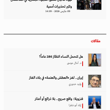
وتثير تحذيرات أممية
09 مارس 2026 - 14:09
مقالات
هل تتحمل النساء انتظارَ 286 عاماً؟
د. آمال موسى
إيران.. لغز «العطش والعتمة» في بلاد الغاز
وليد خدوري
فنزويلا: واقع صريح.. بلا ذرائع أو أعذار
إياد أبو شقرا