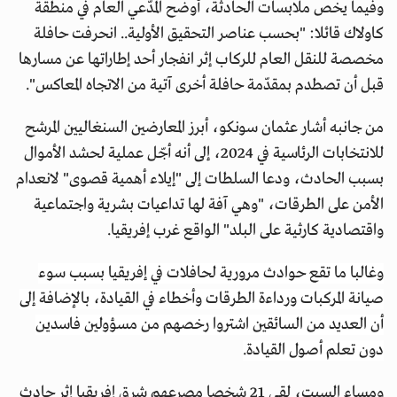
وفيما يخص ملابسات الحادثة، أوضح المدّعي العام في منطقة
كاولاك قائلا: "بحسب عناصر التحقيق الأولية.. انحرفت حافلة
مخصصة للنقل العام للركاب إثر انفجار أحد إطاراتها عن مسارها
قبل أن تصطدم بمقدّمة حافلة أخرى آتية من الاتجاه المعاكس".
من جانبه أشار عثمان سونكو، أبرز المعارضين السنغاليين المرشح
للانتخابات الرئاسية في 2024، إلى أنه أجّل عملية لحشد الأموال
بسبب الحادث، ودعا السلطات إلى "إيلاء أهمية قصوى" لانعدام
الأمن على الطرقات، "وهي آفة لها تداعيات بشرية واجتماعية
واقتصادية كارثية على البلد" الواقع غرب إفريقيا.
وغالبا ما تقع حوادث مرورية لحافلات في إفريقيا بسبب سوء
صيانة المركبات ورداءة الطرقات وأخطاء في القيادة، بالإضافة إلى
أن العديد من السائقين اشتروا رخصهم من مسؤولين فاسدين
دون تعلم أصول القيادة.
ومساء السبت، لقي 21 شخصا مصرعهم شرق إفريقيا إثر حادث