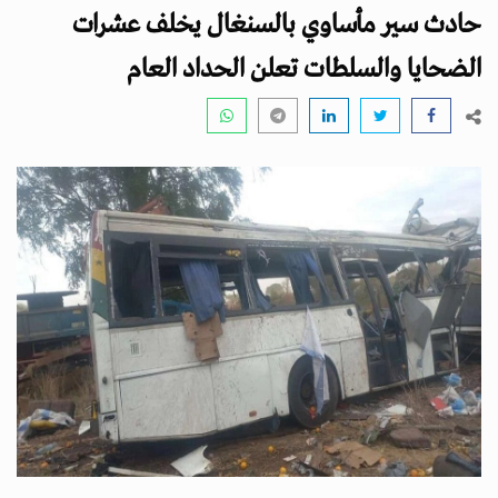
i
حادث سير مأساوي بالسنغال يخلف عشرات
g
a
الضحايا والسلطات تعلن الحداد العام
t
i
o
n