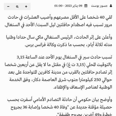
جسور بوست
09 يناير 2023 - 01:00
لقي 40 شخصا على الأقل مصرعهم وأصيب العشرات في حادث
مرور تسبب فيه اصطدام حافلتين ليل السبت/ الأحد في السنغال.
وأعلن على إثر الحادث، الرئيس السنغالي ماكي سال حدادا وطنيا
مدته ثلاثة أيام، بحسب ما ذكرت وكالة فرانس برس.
تسبب حادث سير في السنغال يوم الأحد عند الساعة 3,15
بالتوقيت المحلي (3,15 ت غ) في مقتل ما لا يقل عن أربعين شخصا
إثر تصادم حافلتين بالقرب من مدينة كافرين المتواجدة على بعد
حوالي 250 كيلومترا جنوب شرق العاصمة دكار، وفق الخدمة
الوطنية لعناصر الإسعاف والإطفاء.
وأوضح بيان حكومي أن حادثة التصادم الأمامي أسفرت بحسب
حصيلة مؤقتة جديدة عن "وفاة 40 شخصا وإصابة 36 بجروح
خطرة و49 آخرين بجروح طفيفة".