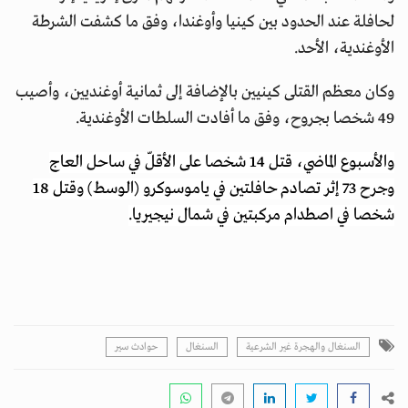
لحافلة عند الحدود بين كينيا وأوغندا، وفق ما كشفت الشرطة
الأوغندية، الأحد.
وكان معظم القتلى كينيين بالإضافة إلى ثمانية أوغنديين، وأصيب
49 شخصا بجروح، وفق ما أفادت السلطات الأوغندية.
والأسبوع الماضي، قتل 14 شخصا على الأقلّ في ساحل العاج
وجرح 73 إثر تصادم حافلتين في ياموسوكرو (الوسط) وقتل 18
شخصا في اصطدام مركبتين في شمال نيجيريا.
السنغال والهجرة غير الشرعية
السنغال
حوادث سير