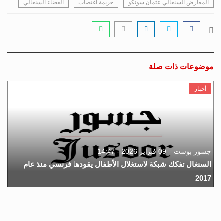
المعارض السنغالي عثمان سونكو
جريمة اغتصاب
القضاء السنغالي
موضوعات ذات صلة
أخبار
جسور بوست
09 فبراير 2026 - 14:47
السنغال تفكك شبكة لاستغلال الأطفال يقودها فرنسي منذ عام
2017