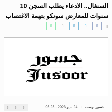
i
السنغال.. الادعاء يطلب السجن 10
g
a
سنوات للمعارض سونكو بتهمة الاغتصاب
t
i
o
n
جسور بوست
24 مايو 2023 - 05:25