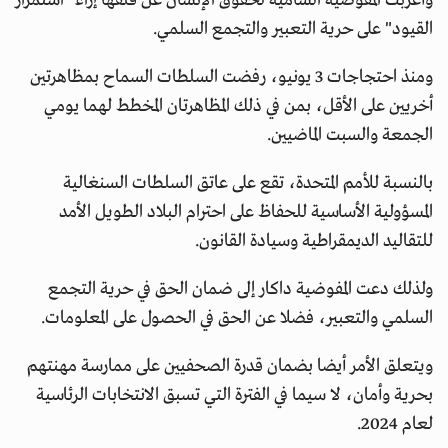
وأعربت المفوضية السامية لحقوق الإنسان عن قلقها إزاء "استمرار
القيود" على حرية التعبير والتجمع السلمي.
ومنذ احتجاجات 3 يونيو، رفضت السلطات السماح بمظاهرتين
أخريين على الأقل، بمن في ذلك المظاهرتان المخطط لهما يومي
الجمعة والسبت الماضيين.
بالنسبة للأمم المتحدة، تقع على عاتق السلطات السنغالية
المسؤولية الأساسية للحفاظ على احترام البلاد الطويل الأمد
للتقاليد الديمقراطية وسيادة القانون.
ولذلك دعت المفوضية داكار إلى ضمان الحق في حرية التجمع
السلمي والتعبير، فضلا عن الحق في الحصول على المعلومات.
ويتعلق الأمر أيضا بضمان قدرة الصحفيين على ممارسة مهنتهم
بحرية وأمان، لا سيما في الفترة التي تسبق الانتخابات الرئاسية
لعام 2024.