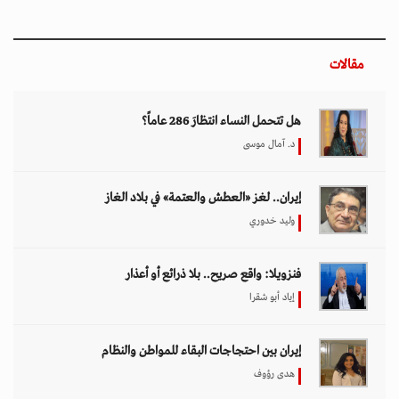
مقالات
هل تتحمل النساء انتظارَ 286 عاماً؟
د. آمال موسى
إيران.. لغز «العطش والعتمة» في بلاد الغاز
وليد خدوري
فنزويلا: واقع صريح.. بلا ذرائع أو أعذار
إياد أبو شقرا
إيران بين احتجاجات البقاء للمواطن والنظام
هدى رؤوف