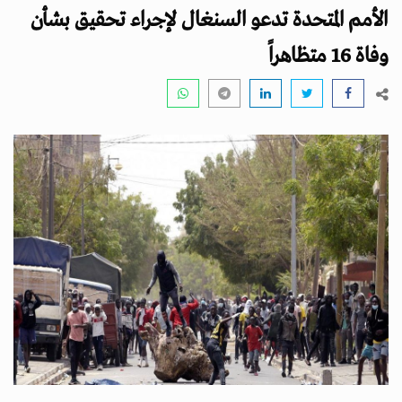
i
الأمم المتحدة تدعو السنغال لإجراء تحقيق بشأن
g
a
وفاة 16 متظاهراً
t
i
o
n