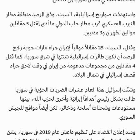
واستهدفت صواريخ إسرائيلية، السبت، وفق المرصد منطقة مطار
النيرب العسكري قرب مطار حلب الدولي ما أدى لمقتل 5 مقاتلين
موالين لطهران و3 مدنيين.
وقتل، السبت، 25 مقاتلاً موالياً لإيران جراء غارات جوية رجّح
المرصد أن تكون طائرات إسرائيلية شنتها في شرق سوريا، كما قتل
4 مقاتلين من مجموعات مدعومة من إيران في وقت لاحق جراء
قصف إسرائيلي في شمال البلاد.
وشنّت إسرائيل هذا العام عشرات الضربات الجوّية في سوريا
طالت بشكل رئيسي أهدافاً إيرانيّة وأخرى لحزب الله، بينها
مستودعات وشحنات أسلحة وذخائر، لكن أيضاً مواقع للجيش
السوري.
ومنذ إعلان القضاء على تنظيم داعش عام 2019 في سوريا، يشن