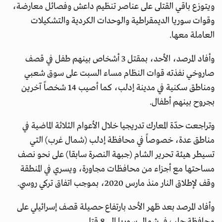
ويتوزع باقي القتلى على عناصر تنظيم داعش وفصائل معارضة،
وقوات سوريا الديمقراطية والوحدات الكردية والتشكيلات
العاملة معها.
وأفاد المرصد، الأحد، بمقتل 3 أشخاص بينهم طفل في قصف
صاروخي نفذته قوات النظام مساء السبت على سوق شعبي
ومناطق سكنية في مدينة إدلب، كما أصيب 14 شخصاً آخرين
بجروح بينهم أطفال.
وتراجعت حدّة المعارك تدريجيا خلال الأعوام الثلاثة الماضية في
مناطق عدة، خصوصاً في محافظة إدلب (شمال غرب) التي
تسيطر هيئة تحرير الشام (جبهة النصرة سابقا) على نحو نصف
مساحتها مع أجزاء من محافظات مجاورة، ويسري في المنطقة
وقف لإطلاق النار منذ مارس 2020، بموجب اتفاق تركي روسي.
وأفاد المرصد بعد ظهر الأحد بارتفاع حصيلة قصف إسرائيلي على
محافظة حلب في شمال سوريا إلى 8 قتلى.