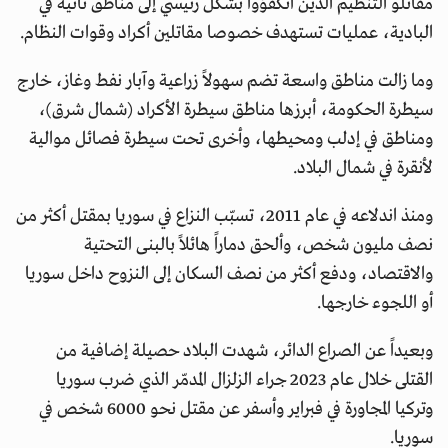
مقاتلو التنظيم الذين انكفؤوا بشكل رئيسي إلى مناطق نائية في
البادية، عمليات تستهدف خصوصا مقاتلين أكراد وقوات النظام.
وما زالت مناطق واسعة تضم سهولاً زراعية وآبار نفط وغاز، خارج
سيطرة الحكومة، أبرزها مناطق سيطرة الأكراد (شمال شرق)،
ومناطق في إدلب ومحيطها، وأخرى تحت سيطرة فصائل موالية
لأنقرة في شمال البلاد.
ومنذ اندلاعه في عام 2011، تسبّب النزاع في سوريا بمقتل أكثر من
نصف مليون شخص، وألحق دماراً هائلاً بالبنى التحتية
والاقتصاد، ودفع أكثر من نصف السكان إلى النزوح داخل سوريا
أو اللجوء خارجها.
وبعيداً عن الصراع الدائر، شهدت البلاد حصيلة إضافية من
القتلى خلال عام 2023 جراء الزلزال المدمّر الذي ضرب سوريا
وتركيا المجاورة في فبراير وأسفر عن مقتل نحو 6000 شخص في
سوريا.