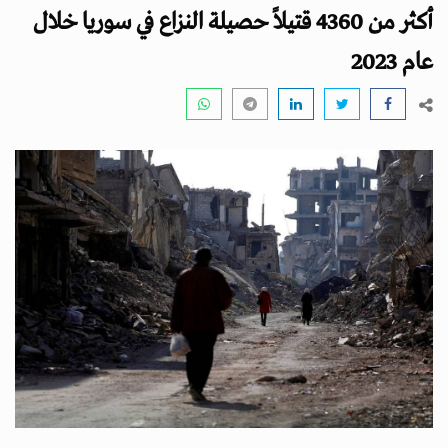
i
أكثر من 4360 قتيلاً حصيلة النزاع في سوريا خلال
g
a
عام 2023
t
i
o
n