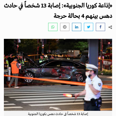
i
«إذاعة كوريا الجنوبية»: إصابة 13 شخصاً في حادث
g
a
دهس بينهم 4 بحالة حرجة
t
i
o
n
إصابة 13 شخصاً في حادث دهس بكوريا الجنوبية