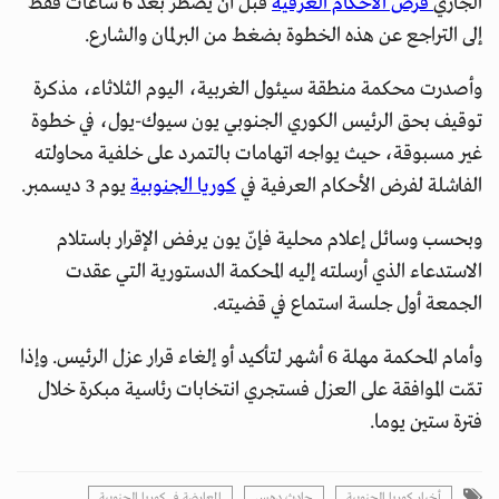
الجاري
فرض الأحكام العرفية
قبل أن يضطر بعد 6 ساعات فقط
إلى التراجع عن هذه الخطوة بضغط من البرلمان والشارع.
وأصدرت محكمة منطقة سيئول الغربية، اليوم الثلاثاء، مذكرة
توقيف بحق الرئيس الكوري الجنوبي يون سيوك-يول، في خطوة
غير مسبوقة، حيث يواجه اتهامات بالتمرد على خلفية محاولته
الفاشلة لفرض الأحكام العرفية في
كوريا الجنوبية
يوم 3 ديسمبر.
وبحسب وسائل إعلام محلية فإنّ يون يرفض الإقرار باستلام
الاستدعاء الذي أرسلته إليه المحكمة الدستورية التي عقدت
الجمعة أول جلسة استماع في قضيته.
وأمام المحكمة مهلة 6 أشهر لتأكيد أو إلغاء قرار عزل الرئيس. وإذا
تمّت الموافقة على العزل فستجري انتخابات رئاسية مبكرة خلال
فترة ستين يوما.
أخبار كوريا الجنوبية
حادث دهس
المعارضة في كوريا الجنوبية