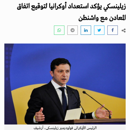
i
زيلينسكي يؤكد استعداد أوكرانيا لتوقيع اتفاق
g
a
المعادن مع واشنطن
t
i
o
n
الرئيس الأوكراني فولوديمير زيلينسكي، أرشيف