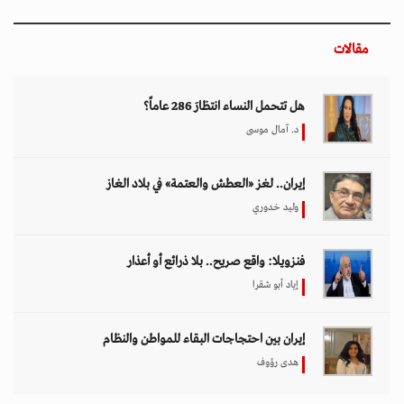
مقالات
هل تتحمل النساء انتظارَ 286 عاماً؟
د. آمال موسى
إيران.. لغز «العطش والعتمة» في بلاد الغاز
وليد خدوري
فنزويلا: واقع صريح.. بلا ذرائع أو أعذار
إياد أبو شقرا
إيران بين احتجاجات البقاء للمواطن والنظام
هدى رؤوف