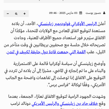
جسور بوست
03 مارس 2025 - 09:46
أعلنَ
الرئيس الأوكراني فولوديمير زيلينسكي
، الأحد، أن بلاده
مستعدة لتوقيع اتفاق المعادن مع الولايات المتحدة، مؤكدًا أن
الاتفاق سيُبرم فور استعداد جميع الأطراف المعنية، وجاءت
تصريحاته خلال جلسة مع صحفيين بريطانيين في وقت متأخر من
الليل، عقب
القمة التي جمعت قادة دول حليفة لكييف في لندن
.
وأوضحَ زيلينسكي أن سياسة أوكرانيا قائمة على الاستمرارية
والبناء على ما تم إنجازه في الماضي، مشيرًا إلى أن بلاده لن تتردد في
التوقيع على الاتفاق إذا توصلت إلى تفاهمات واضحة مع الجانب
الأمريكي، وفقًا لوكالة “فرانس برس”.
وشهدت الجهود الرامية لتوقيع الاتفاق تعثرًا، الجمعة، بعدما
وقع
خلاف حاد بين زيلينسكي والرئيس الأمريكي
دونالد ترامب