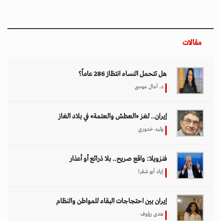
مقالات
هل تتحمل النساء انتظارَ 286 عاماً؟
د. آمال موسى
إيران.. لغز «العطش والعتمة» في بلاد الغاز
وليد خدوري
فنزويلا: واقع صريح.. بلا ذرائع أو أعذار
إياد أبو شقرا
إيران بين احتجاجات البقاء للمواطن والنظام
هدى رؤوف