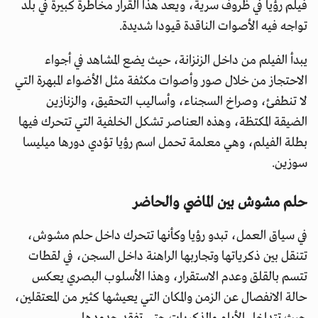
فيلم رؤيا في ظروف سرية، ويعد هذا القرار مخاطرة كبيرة في بلد
تواجه فيه الأصوات الناقدة قيودا شديدة.
يبدأ الفيلم من داخل الزنزانة، حيث يضع المشاهد في أجواء
الاحتجاز من خلال صور وأصوات مكثفة مثل الأضواء المبهرة التي
لا تنطفئ، وصراخ السجناء، وأساليب التحقيق، والزنازين
الضيقة المكتظة، وهذه العناصر تشكل الخلفية التي تتحرك فيها
بطلة الفيلم، وهي معلمة تحمل اسم رؤيا تؤدي دورها ميليسا
سوزين.
حلم مشوش بين الماضي والحاضر
في سياق العمل، تبدو رؤيا وكأنها تتحرك داخل حلم مشوش،
تتنقل بين ذكرياتها وتجاربها الراهنة داخل السجن، في لقطات
تتسم بالقلق وعدم الاستقرار، وهذا الأسلوب البصري يعكس
حالة الانفصال عن الزمن والمكان التي يعيشها كثير من المعتقلين،