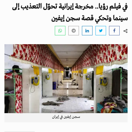
i
في فيلم رؤيا.. مخرجة إيرانية تحوّل التعذيب إلى
g
a
سينما وتحكي قصة سجن إيفين
t
i
o
n
سجن إيفين في إيران