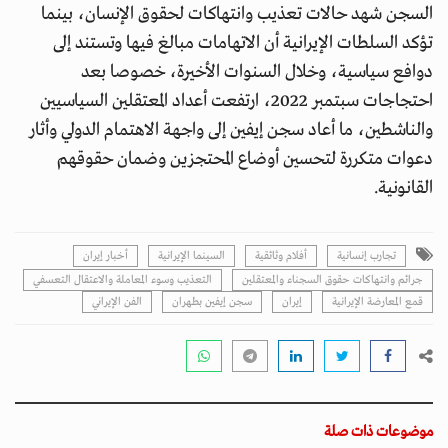
السجن شهد حالات تعذيب وانتهاكات لحقوق الإنسان، بينما
تؤكد السلطات الإيرانية أن الاتهامات مبالغ فيها وتستند إلى
دوافع سياسية، وخلال السنوات الأخيرة، خصوصا بعد
احتجاجات سبتمبر 2022، ارتفعت أعداد المعتقلين السياسيين
والناشطين، ما أعاد سجن إيفين إلى واجهة الاهتمام الدولي وأثار
دعوات متكررة لتحسين أوضاع المحتجزين وضمان حقوقهم
القانونية.
تجارب إنسانية
أفلام وثائقية
السينما الإيرانية
أخبار إيران
جرائم وانتهاكات حقوق السجناء والمعتقلين
التعذيب وسوء المعاملة والاعتقال التعسفي
قمع المعارضة الإيرانية
إيران
سجن إيفين بطهران
الفن الإيراني
موضوعات ذات صلة