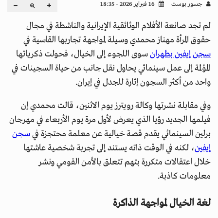
جسور بوست
16 فبراير 2026 - 18:35
لم تجد صانعة الأفلام الوثائقية الإيرانية والناشطة في مجال
حقوق المرأة مهناز محمدي وسيلة لمواجهة تجاربها القاسية في
سجن إيفين بطهران
سوى اللجوء إلى الخيال، فحولت ذكرياتها
المؤلمة إلى عمل سينمائي يحاول نقل جانب من حياة السجينات في
واحد من أكثر السجون إثارة للجدل في إيران.
وفي مقابلة نشرتها وكالة رويترز يوم الاثنين، قالت محمدي إن
فيلمها الجديد رؤيا الذي يعرض لأول مرة يوم الأربعاء في مهرجان
برلين السينمائي يقدم قصة خيالية عن معلمة محتجزة في
سجن
إيفين
، لكنه في الوقت ذاته يستند إلى تجربة شخصية عاشتها
خلال اعتقالات متكررة بتهم تتعلق بالأمن القومي ونشر
معلومات كاذبة.
لغة الخيال لمواجهة الذاكرة