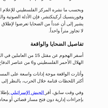
وبحسب ما نشره المركز الفلسطيني للإعلام الث
وفورينسيك آركيتكتشر، فإن الأدلة الصوتية و
يشير إلى أن عدداً من الضحايا تعرضوا لإطلاق
لا تجاوز متراً واحداً.
تفاصيل الضحايا والواقعة
أسفر الهجوم عن مقتل 15 من العاملين في القطاع الإغاثي
الهلال الأحمر الفلسطيني و6 من عناصر الدفاع المدني وموظف في وكالة تابعة للأمم المتحدة.
وأثارت الواقعة موجة إدانات واسعة على الم
أكثر اللحظات قتامة خلال الحرب، بالنظر إلى طب
وفي وقت سابق، أقر
الجيش الإسرائيلي
بإطلاق
بإجراءات إدارية دون فتح مسار قضائي أو محاسب