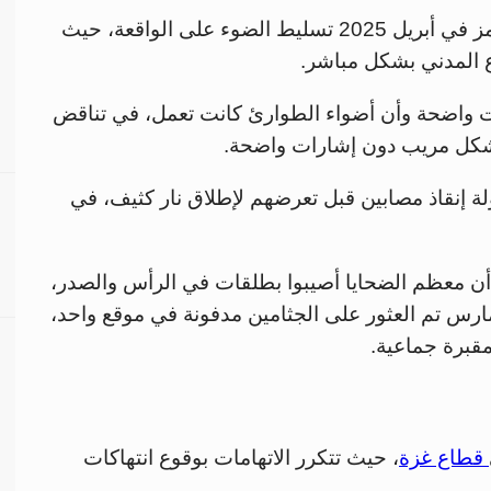
أعاد نشر مقطع فيديو عبر صحيفة نيويورك تايمز في أبريل 2025 تسليط الضوء على الواقعة، حيث
 المدني بشكل مباشر.
ات واضحة وأن أضواء الطوارئ كانت تعمل، في تناقض
شكل مريب دون إشارات واضحة.
 إنقاذ مصابين قبل تعرضهم لإطلاق نار كثيف، في
مين أن معظم الضحايا أصيبوا بطلقات في الرأس والصدر،
يعزز فرضية الاستهداف المباشر، وفي 30 مارس تم العثور على الجثامين مدفونة في موقع واحد،
قبرة جماعية.
قطاع غزة
، حيث تتكرر الاتهامات بوقوع انتهاكات