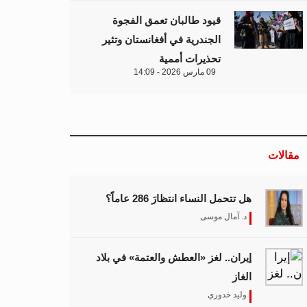
قيود طالبان تعمق الفجوة
الجندرية في أفغانستان وتثير
تحذيرات أممية
09 مارس 2026 - 14:09
مقالات
هل تتحمل النساء انتظارَ 286 عاماً؟
د. آمال موسى
إيران.. لغز «العطش والعتمة» في بلاد
الغاز
وليد خدوري