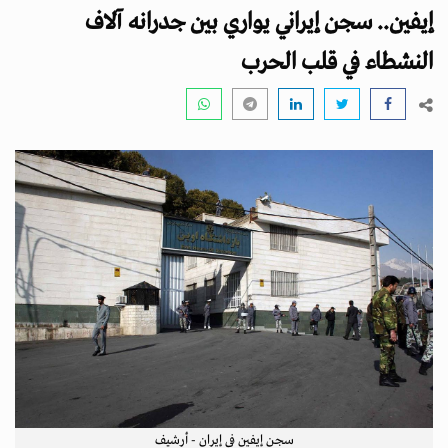
i
إيفين.. سجن إيراني يواري بين جدرانه آلاف
g
a
النشطاء في قلب الحرب
t
i
o
n
سجن إيفين في إيران - أرشيف