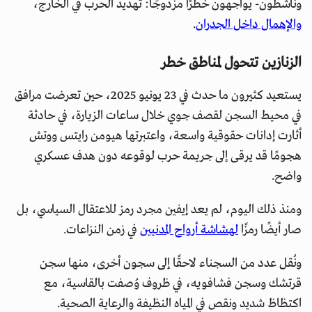
وناشطون- يواجهون خطرًا مزدوجًا: تهديد الحرب في الخارج،
والإهمال داخل الجدران
.
الزنازين تتحول لمناطق خطر
يستعيد كثيرون ما حدث في 23 يونيو 2025، حين تعرضت مرافق
في محيط السجن لقصف جوي خلال ساعات الزيارة، في حادثة
أثارت إدانات حقوقية واسعة، واعتبرتها هيومن رايتس ووتش
هجومًا قد يرقى إلى جريمة حرب لوقوعه دون هدف عسكري
واضح.
ومنذ ذلك اليوم، لم يعد إيفين مجرد رمز للاعتقال السياسي، بل
صار أيضًا رمزًا
لهشاشة أرواح المدنيين
في زمن النزاعات.
ونُقل عدد من السجناء لاحقًا إلى سجون أخرى، منها سجن
قرتشك وسجن فشافويه، في ظروف وُصفت بالقاسية، مع
اكتظاظ شديد ونقص في المياه النظيفة والرعاية الصحية.