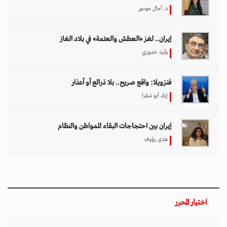
د. آمال موسى
إيران.. لغز «العطش والعتمة» في بلاد الغاز
وليد خدوري
فنزويلا: واقع صريح.. بلا ذرائع أو أعذار
إياد أبو شقرا
إيران بين احتجاجات البقاء للمواطن والنظام
هدى رؤوف
اختيار المحرر