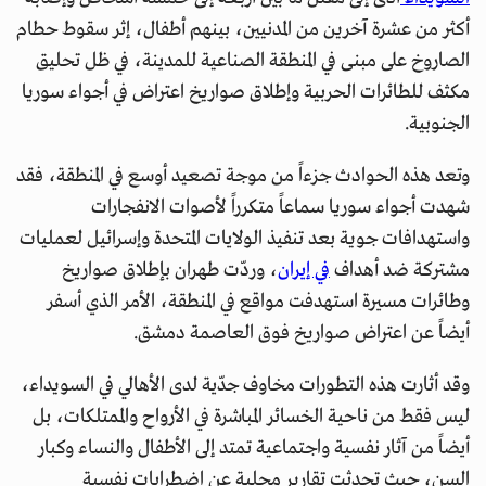
أكثر من عشرة آخرين من المدنيين، بينهم أطفال، إثر سقوط حطام
الصاروخ على مبنى في المنطقة الصناعية للمدينة، في ظل تحليق
مكثف للطائرات الحربية وإطلاق صواريخ اعتراض في أجواء سوريا
الجنوبية.
وتعد هذه الحوادث جزءاً من موجة تصعيد أوسع في المنطقة، فقد
شهدت أجواء سوريا سماعاً متكرراً لأصوات الانفجارات
واستهدافات جوية بعد تنفيذ الولايات المتحدة وإسرائيل لعمليات
مشتركة ضد أهداف
في إيران
، وردّت طهران بإطلاق صواريخ
وطائرات مسيرة استهدفت مواقع في المنطقة، الأمر الذي أسفر
أيضاً عن اعتراض صواريخ فوق العاصمة دمشق.
وقد أثارت هذه التطورات مخاوف جدّية لدى الأهالي في السويداء،
ليس فقط من ناحية الخسائر المباشرة في الأرواح والممتلكات، بل
أيضاً من آثار نفسية واجتماعية تمتد إلى الأطفال والنساء وكبار
السن، حيث تحدثت تقارير محلية عن اضطرابات نفسية