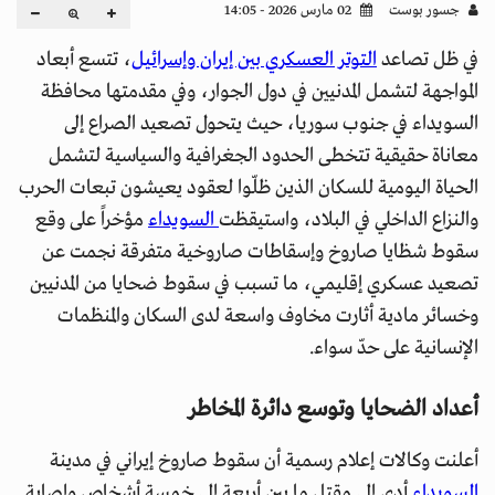
جسور بوست
02 مارس 2026 - 14:05
في ظل تصاعد
التوتر العسكري بين إيران وإسرائيل
، تتسع أبعاد
المواجهة لتشمل المدنيين في دول الجوار، وفي مقدمتها محافظة
السويداء في جنوب سوريا، حيث يتحول تصعيد الصراع إلى
معاناة حقيقية تتخطى الحدود الجغرافية والسياسية لتشمل
الحياة اليومية للسكان الذين ظلّوا لعقود يعيشون تبعات الحرب
والنزاع الداخلي في البلاد، واستيقظت
السويداء
مؤخراً على وقع
سقوط شظايا صاروخ وإسقاطات صاروخية متفرقة نجمت عن
تصعيد عسكري إقليمي، ما تسبب في سقوط ضحايا من المدنيين
وخسائر مادية أثارت مخاوف واسعة لدى السكان والمنظمات
الإنسانية على حدّ سواء.
أعداد الضحايا وتوسع دائرة المخاطر
أعلنت وكالات إعلام رسمية أن سقوط صاروخ إيراني في مدينة
السويداء
أدى إلى مقتل ما بين أربعة إلى خمسة أشخاص وإصابة