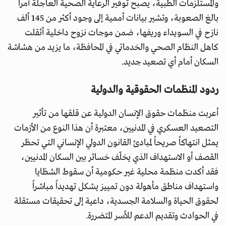
والمستلزمات الطبية، يصبح توفير الرعاية الصحية العاجلة أمراً
بالغ الصعوبة، وتشير بيانات أممية إلى وجود أكثر من 145 ألف
نازح في السويداء وريفها، ضمن موجات نزوح داخلية أثقلت
كاهل النظام الصحي والخدماتي في المحافظة، ما يزيد من هشاشة
السكان أمام أي تصعيد جديد.
ردود المنظمات الحقوقية والدولية
أعربت منظمات حقوق الإنسان الدولية عن قلقها من تأثير
التصعيد العسكري في المدنيين، معتبرة أن هذا النوع من الأزمات
يمثل انتهاكاً صريحاً لمبادئ القانون الدولي الإنساني التي تحظر
القصف أو الاستهداف الذي يخلّف خسائر بين السكان المدنيين،
فقد أكدت منظمة محلية غير حكومية أن سقوط الشظايا
واستهداف مناطق مأهولة دون تمييز يشكل تهديداً مباشراً
لحقوق الحياة والسلامة الجسدية، داعية إلى تحقيقات مستقلة
في الحوادث وتقديم الدعم للأسر المتضررة.