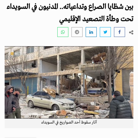
i
بين شظايا الصراع وتداعياته.. المدنيون في السويداء
g
a
تحت وطأة التصعيد الإقليمي
t
i
o
n
آثار سقوط أحد الصواريخ في السويداء