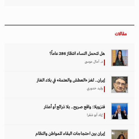
مقالات
هل تتحمل النساء انتظارَ 286 عاماً؟
د. آمال موسى
إيران.. لغز «العطش والعتمة» في بلاد الغاز
وليد خدوري
فنزويلا: واقع صريح.. بلا ذرائع أو أعذار
إياد أبو شقرا
إيران بين احتجاجات البقاء للمواطن والنظام