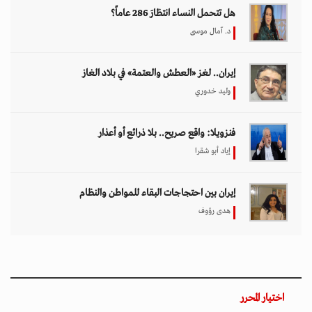
هل تتحمل النساء انتظارَ 286 عاماً؟
د. آمال موسى
إيران.. لغز «العطش والعتمة» في بلاد الغاز
وليد خدوري
فنزويلا: واقع صريح.. بلا ذرائع أو أعذار
إياد أبو شقرا
إيران بين احتجاجات البقاء للمواطن والنظام
هدى رؤوف
اختيار المحرر