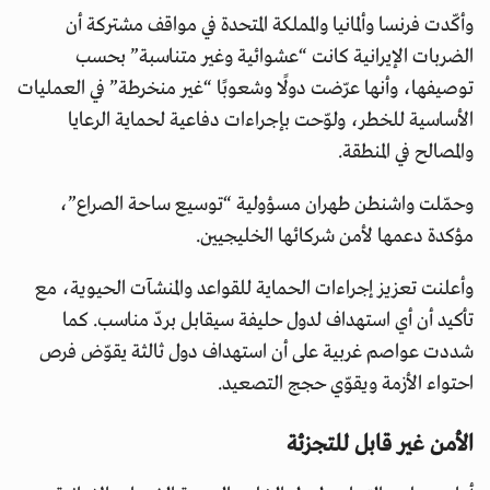
وأكّدت فرنسا وألمانيا والمملكة المتحدة في مواقف مشتركة أن
الضربات الإيرانية كانت “عشوائية وغير متناسبة” بحسب
توصيفها، وأنها عرّضت دولًا وشعوبًا “غير منخرطة” في العمليات
الأساسية للخطر، ولوّحت بإجراءات دفاعية لحماية الرعايا
والمصالح في المنطقة.
وحمّلت واشنطن طهران مسؤولية “توسيع ساحة الصراع”،
مؤكدة دعمها لأمن شركائها الخليجيين.
وأعلنت تعزيز إجراءات الحماية للقواعد والمنشآت الحيوية، مع
تأكيد أن أي استهداف لدول حليفة سيقابل بردّ مناسب. كما
شددت عواصم غربية على أن استهداف دول ثالثة يقوّض فرص
احتواء الأزمة ويقوّي حجج التصعيد.
الأمن غير قابل للتجزئة