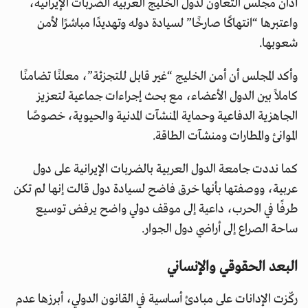
أدان مجلس التعاون لدول الخليج العربية الضربات الإيرانية،
واعتبرها “انتهاكًا صارخًا” لسيادة دوله وتهديدًا مباشرًا لأمن
شعوبها.
وأكد المجلس أن أمن الخليج “غير قابل للتجزئة”، معلنًا تضامنًا
كاملاً بين الدول الأعضاء، مع بحث إجراءات جماعية لتعزيز
الجاهزية الدفاعية وحماية المنشآت المدنية والحيوية، خصوصًا
الموانئ والمطارات ومنشآت الطاقة.
كما نددت جامعة الدول العربية بالضربات الإيرانية على دول
عربية، ووصفتها بأنها خرق فاضح لسيادة دول قالت إنها لم تكن
طرفًا في الحرب، داعية إلى موقف دولي واضح يرفض توسيع
ساحة الصراع إلى أراضي دول الجوار.
البعد الحقوقي والإنساني
ركّزت الإدانات على مبادئ أساسية في القانون الدولي، أبرزها عدم