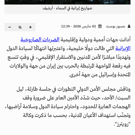
صواريخ إيرانية في السماء - أرشيف
جسور بوست
02 مارس 2026 - 12:39
أدانت جهات أممية ودولية وإقليمية
الضربات الصاروخية
الإيرانية
التي طالت دولًا خليجية، واعتبرتها انتهاكًا لسيادة الدول
وتهديدًا مباشرًا لأمن المدنيين والاستقرار الإقليمي، في وقتٍ تتسع
فيه رقعة المواجهة المرتبطة بالحرب بين إيران من جهة والولايات
المتحدة وإسرائيل من جهة أخرى.
وناقش مجلس الأمن الدولي التطورات في جلسة طارئة، ليل
السبت/ الأحد، حيث شدّد الأمين العام على ضرورة وقف
الهجمات العابرة للحدود، واحترام سيادة الدول وسلامة أراضيها،
وتجنّب استهداف الأعيان المدنية، بحسب ما ذكرت وكالة
"رويترز".