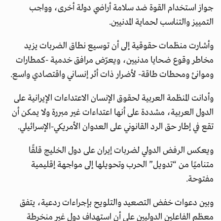
جواز استخدام القوة ضد سلامة أراضي دولة أخرى، وواجب
التمييز والتناسب لحماية المدنيين.
وأشارت منظمات حقوقية إلى أن توسيع نطاق الضربات يزيد
مخاطر وقوع ضحايا مدنيين، ويعرّض مرافق خدمية -كمطارات
وموانئ ومحطات طاقة- لأضرار ذات أثر إنساني واقتصادي واسع.
وأدانت المنظمة العربية لحقوق الإنسان الاعتداءات الإيرانية على
الدول العربية، مشددة على أنها اعتداءات غير مبررة ولا يمكن أن
تقع في إطار حق الرد القانوني على العدوان الأمريكي-الإسرائيلي.
ويعكس الرفض الدولي لضربات إيران على دول الخليج قلقًا
متناميًا من “تدويل” الحرب وتحويلها إلى مواجهة إقليمية
مفتوحة.
وبين دعوات خفض التصعيد والتلويح بإجراءات ردعية، يتفق
معظم الفاعلين الدوليين على أن استهداف دول غير منخرطة