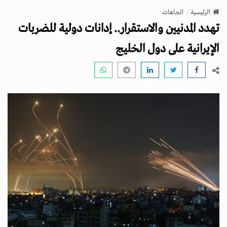
v
الرئيسية
اتجاهات
i
تهدد المدنيين والاستقرار.. إدانات دولية للضربات
g
a
الإيرانية على دول الخليج
t
i
o
n