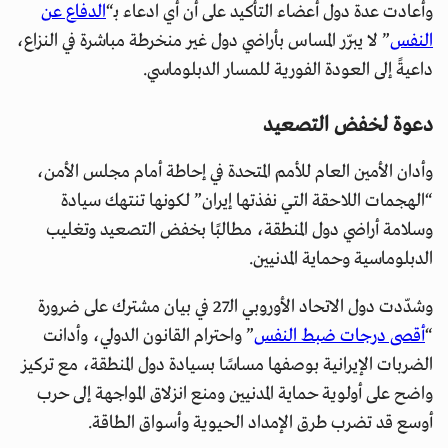
وأعادت عدة دول أعضاء التأكيد على أن أي ادعاء بـ“
الدفاع عن
النفس
” لا يبرّر المساس بأراضي دول غير منخرطة مباشرة في النزاع،
داعيةً إلى العودة الفورية للمسار الدبلوماسي.
دعوة لخفض التصعيد
وأدان الأمين العام للأمم المتحدة في إحاطة أمام مجلس الأمن،
“الهجمات اللاحقة التي نفذتها إيران” لكونها تنتهك سيادة
وسلامة أراضي دول المنطقة، مطالبًا بخفض التصعيد وتغليب
الدبلوماسية وحماية المدنيين.
وشدّدت دول الاتحاد الأوروبي الـ27 في بيان مشترك على ضرورة
“
أقصى درجات ضبط النفس
” واحترام القانون الدولي، وأدانت
الضربات الإيرانية بوصفها مساسًا بسيادة دول المنطقة، مع تركيز
واضح على أولوية حماية المدنيين ومنع انزلاق المواجهة إلى حرب
أوسع قد تضرب طرق الإمداد الحيوية وأسواق الطاقة.