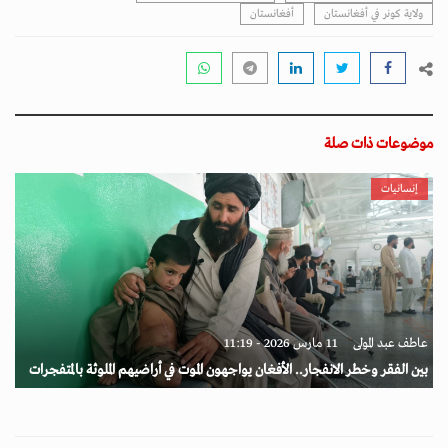
ولاية كونر في أفغانستان
أفغانستان
موضوعات ذات صلة
إنسانيات
عاطف عبد المولى
11 مارس 2026 - 11:19
بين الفقر وخطر الانفجار.. الأفغان يواجهون الموت في أراضيهم الملوثة بالمتفجرات