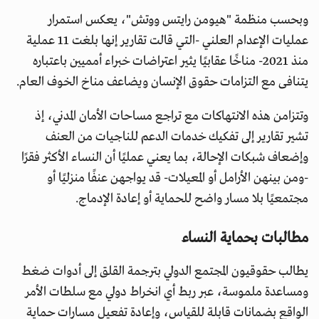
وبحسب منظمة "هيومن رايتس ووتش"، يعكس استمرار
عمليات الإعدام العلني -التي قالت تقارير إنها بلغت 11 عملية
منذ 2021- مناخًا عقابيًا يثير اعتراضات خبراء أمميين باعتباره
يتنافى مع التزامات حقوق الإنسان ويضاعف مناخ الخوف العام.
وتتزامن هذه الانتهاكات مع تراجع مساحات الأمان المدني، إذ
تشير تقارير إلى تفكيك خدمات الدعم للناجيات من العنف
وإضعاف شبكات الإحالة، بما يعني عمليًا أن النساء الأكثر فقرًا
-ومن بينهن الأرامل أو المعيلات- قد يواجهن عنفًا منزليًا أو
مجتمعيًا بلا مسار واضح للحماية أو إعادة الإدماج.
مطالبات بحماية النساء
يطالب حقوقيون المجتمع الدولي بترجمة القلق إلى أدوات ضغط
ومساعدة ملموسة، عبر ربط أي انخراط دولي مع سلطات الأمر
الواقع بضمانات قابلة للقياس، وإعادة تفعيل مسارات حماية