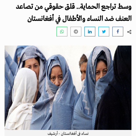
i
وسط تراجع الحماية.. قلق حقوقي من تصاعد
g
a
العنف ضد النساء والأطفال في أفغانستان
t
i
o
n
نساء في أفغانستان - أرشيف