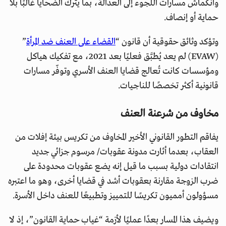
وانكماش مسارات اللجوء إلى العدالة، بما يترك الضحايا غالبًا بلا
حماية أو إنصاف.
وتؤكد وثائق حقوقية أن قانون “
القضاء على العنف ضد المرأة
”
(EVAW) لم يعد يُطبَّق فعليًا بعد 2021، مع تفكيك هياكل
ومؤسسات كانت تُعالج قضايا العنف الأسري وتوفّر مسارات
قانونية أكثر تخصصًا للناجيات.
مخاوف من شرعنة العنف
يفاقم التطور القانوني الأخير المخاوف من تكريس بيئة إفلات من
العقاب، بعدما أثارت مدونة عقوبات/ مرسوم جزائي جديد
انتقادات دولية بسبب ما قيل إنه يضع عقوبات محدودة على
ضرب الزوجة مقارنة بعقوبات أشد في قضايا أخرى، وهو ما اعتبره
مسؤولون أمميون تكريسًا للتمييز وتطبيعًا للعنف داخل الأسرة.
ويضيف هذا المسار بعدًا عمليًا لأزمة “غياب حماية القانون”، إذ لا