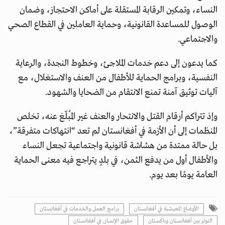
النساء، وتمكين الرقابة المستقلة على أماكن الاحتجاز، وضمان
الوصول للمساعدة القانونية، وحماية العاملين في القطاع الصحي
والاجتماعي.
كما يدعون إلى دعم خدمات الملاجئ، وخطوط النجدة، والرعاية
النفسية، وبرامج الحماية للأطفال من العنف والاستغلال، مع
آليات توثيق آمنة تمنع الانتقام من الضحايا والشهود.
وإذ تتراكم أرقام القتل والانتحار والعنف غير المُبلّغ عنه، تخلص
المنظمات إلى أن الأزمة في أفغانستان لم تعد “انتهاكات متفرقة”،
بل حالة ممتدة من هشاشة قانونية واجتماعية تجعل النساء
والأطفال أول من يدفع الثمن، في بلدٍ يتراجع فيه معنى الحماية
العامة يومًا بعد يوم.
الأوضاع المعيشية في أفغانستان
برامج العمل والخدمات في أفغانستان
التوتر بين أفغانستان وباكستان
حقوق الإنسان في أفغانستان