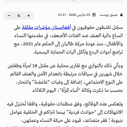
جسور بوست
03 مارس 2026 - 13:17
سجّل ناشطون حقوقيون في
أفغانستان مؤشرات مقلقة
على
اتساع دائرة العنف ضد الفئات الأضعف، في مقدمتها النساء
والأطفال، منذ عودة حركة طالبان إلى الحكم عام 2021، مع
تراجع أدوات الردع وتآكل آليات الحماية الرسمية.
ويأتي ذلك بالتوازي مع تقارير محلية عن مقتل 18 امرأة وطفلين
خلال شهرين في سياقات مرتبطة بانعدام الأمن والعنف القائم
على النوع الاجتماعي، إضافة إلى وفيات “غامضة” وانتحار،
بحسب ما ذكرت وكالة "أنباء المرأة"، اليوم الثلاثاء.
وتعكس هذه الوقائع، وفق منظمات حقوقية، واقعًا تُختزل فيه
الانتهاكات إلى “حوادث فردية” بينما تتراكم في الخلفية عوامل
بنيوية؛ فقر متصاعد، قيود على حركة النساء وعملهن،