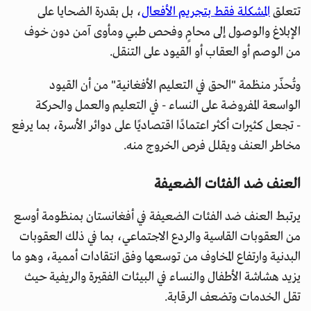
تتعلق
المشكلة فقط بتجريم الأفعال
، بل بقدرة الضحايا على
الإبلاغ والوصول إلى محامٍ وفحص طبي ومأوى آمن دون خوف
من الوصم أو العقاب أو القيود على التنقل.
وتُحذّر منظمة "الحق في التعليم الأفغانية" من أن القيود
الواسعة المفروضة على النساء - في التعليم والعمل والحركة
- تجعل كثيرات أكثر اعتمادًا اقتصاديًا على دوائر الأسرة، بما يرفع
مخاطر العنف ويقلل فرص الخروج منه.
العنف ضد الفئات الضعيفة
يرتبط العنف ضد الفئات الضعيفة في أفغانستان بمنظومة أوسع
من العقوبات القاسية والردع الاجتماعي، بما في ذلك العقوبات
البدنية وارتفاع المخاوف من توسعها وفق انتقادات أممية، وهو ما
يزيد هشاشة الأطفال والنساء في البيئات الفقيرة والريفية حيث
تقل الخدمات وتضعف الرقابة.