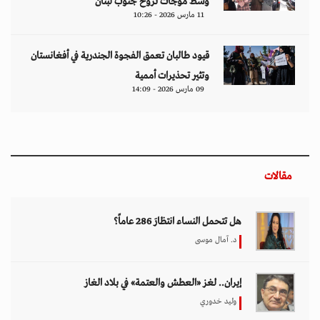
وسط موجات نزوح جنوب لبنان
11 مارس 2026 - 10:26
قيود طالبان تعمق الفجوة الجندرية في أفغانستان
وتثير تحذيرات أممية
09 مارس 2026 - 14:09
مقالات
هل تتحمل النساء انتظارَ 286 عاماً؟
د. آمال موسى
إيران.. لغز «العطش والعتمة» في بلاد الغاز
وليد خدوري