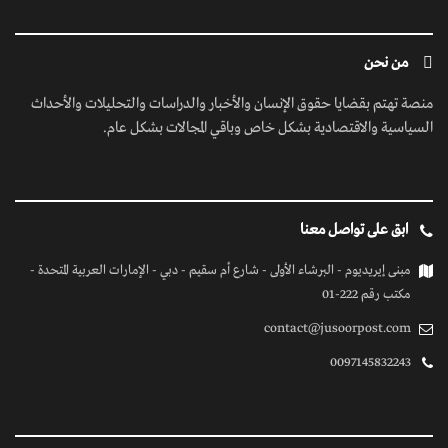
0097145832243
روابط سريعة
الرئيسية
فيديوهات
إتصل بنا
كل الحقوق محفوظة
© 2026 بواسطة جسور بوست