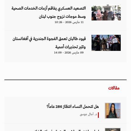
هل تتحمل النساء انتظارَ 286 عاماً؟
د. آمال موسى
إيران.. لغز «العطش والعتمة» في بلاد الغاز
وليد خدوري
فنزويلا: واقع صريح.. بلا ذرائع أو أعذار
إياد أبو شقرا
إيران بين احتجاجات البقاء للمواطن والنظام
هدى رؤوف
اختيار المحرر