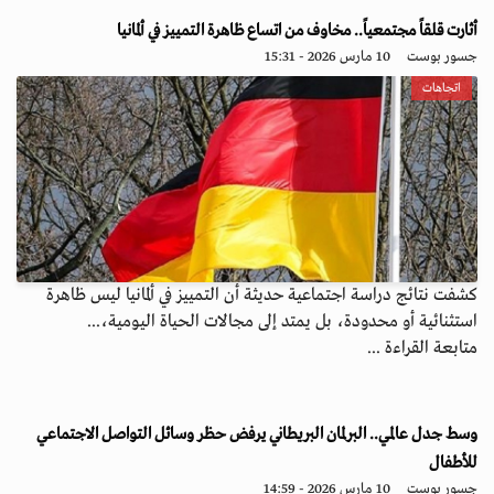
أثارت قلقاً مجتمعياً.. مخاوف من اتساع ظاهرة التمييز في ألمانيا
جسور بوست
10 مارس 2026 - 15:31
اتجاهات
كشفت نتائج دراسة اجتماعية حديثة أن التمييز في ألمانيا ليس ظاهرة
استثنائية أو محدودة، بل يمتد إلى مجالات الحياة اليومية،...
متابعة القراءة ...
وسط جدل عالمي.. البرلمان البريطاني يرفض حظر وسائل التواصل الاجتماعي
للأطفال
جسور بوست
10 مارس 2026 - 14:59