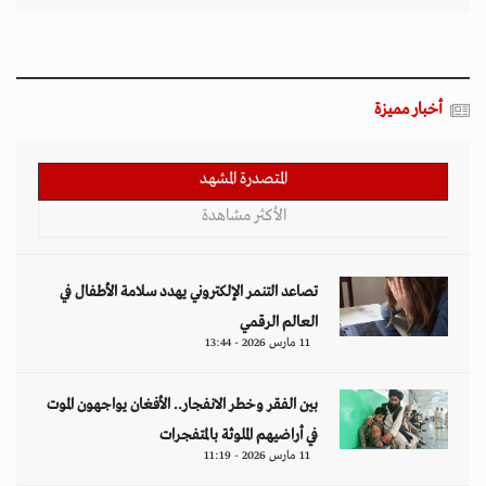
بين الفقر وخطر الانفجار.. الأفغان يواجهون الموت
في أراضيهم الملوثة بالمتفجرات
11 مارس 2026 - 11:19
التصعيد العسكري يفاقم أزمات الخدمات الصحية
وسط موجات نزوح جنوب لبنان
11 مارس 2026 - 10:26
قيود طالبان تعمق الفجوة الجندرية في أفغانستان
وتثير تحذيرات أممية
09 مارس 2026 - 14:09
مقالات