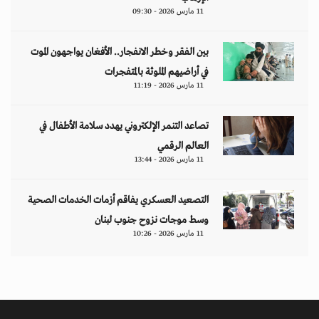
من نحن
منصة تهتم بقضايا حقوق الإنسان والأخبار والدراسات والتحليلات والأحداث
السياسية والاقتصادية بشكل خاص وباقي المجالات بشكل عام.
ابق على تواصل معنا
مبنى إيريديوم - البرشاء الأولى - شارع أم سقيم - دبي - الإمارات العربية المتحدة -
مكتب رقم 222-01
contact@jusoorpost.com