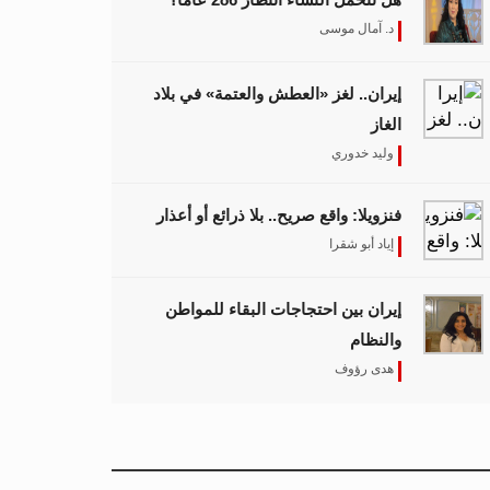
د. آمال موسى
إيران.. لغز «العطش والعتمة» في بلاد
الغاز
وليد خدوري
فنزويلا: واقع صريح.. بلا ذرائع أو أعذار
إياد أبو شقرا
إيران بين احتجاجات البقاء للمواطن
والنظام
هدى رؤوف