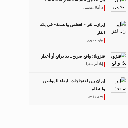
د. آمال موسى
إيران.. لغز «العطش والعتمة» في بلاد
الغاز
وليد خدوري
فنزويلا: واقع صريح.. بلا ذرائع أو أعذار
إياد أبو شقرا
إيران بين احتجاجات البقاء للمواطن
والنظام
هدى رؤوف