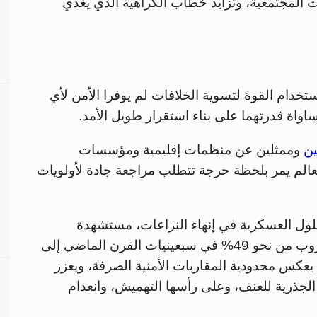
ت المجتمعية، وتزايد خطاب الكراهية الذي يغذي
ام القوة لتسوية الخلافات لم يوفرا الأمن لأي
اواة قدرتهما على بناء استقرار طويل الأمد.
ين
وممثلين عن منظمات إقليمية ومؤسسات
العالم يمر بلحظة حرجة تتطلب مراجعة جادة لأولويات
ول العسكرية في إنهاء النزاعات، مستشهدة
بدراسات تُظهر انخفاض نسبة الحسم في الحروب من نحو 49% في سبعينيات القرن الماضي إلى
ية، ما يعكس محدودية المقاربات الأمنية الصرفة، ويعزز
 الجذرية للعنف، وعلى رأسها التهميش، وانعدام