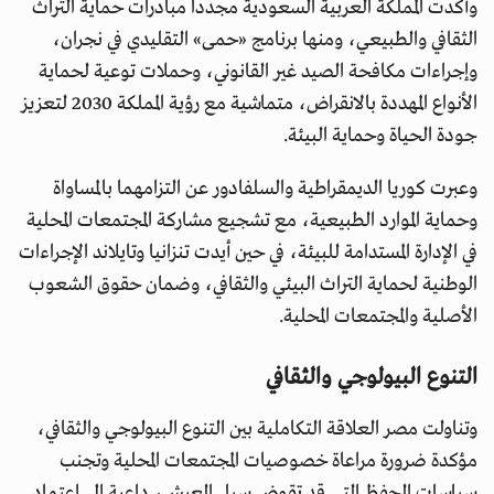
وأكدت المملكة العربية السعودية مجدداً مبادرات حماية التراث
الثقافي والطبيعي، ومنها برنامج «حمى» التقليدي في نجران،
وإجراءات مكافحة الصيد غير القانوني، وحملات توعية لحماية
الأنواع المهددة بالانقراض، متماشية مع رؤية المملكة 2030 لتعزيز
جودة الحياة وحماية البيئة.
وعبرت كوريا الديمقراطية والسلفادور عن التزامهما بالمساواة
وحماية الموارد الطبيعية، مع تشجيع مشاركة المجتمعات المحلية
في الإدارة المستدامة للبيئة، في حين أيدت تنزانيا وتايلاند الإجراءات
الوطنية لحماية التراث البيئي والثقافي، وضمان حقوق الشعوب
الأصلية والمجتمعات المحلية.
التنوع البيولوجي والثقافي
وتناولت مصر العلاقة التكاملية بين التنوع البيولوجي والثقافي،
مؤكدة ضرورة مراعاة خصوصيات المجتمعات المحلية وتجنب
سياسات الحفظ التي قد تقوض سبل العيش، داعية إلى اعتماد