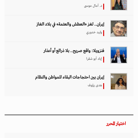
د. آمال موسى
إيران.. لغز «العطش والعتمة» في بلاد الغاز
وليد خدوري
فنزويلا: واقع صريح.. بلا ذرائع أو أعذار
إياد أبو شقرا
إيران بين احتجاجات البقاء للمواطن والنظام
هدى رؤوف
اختيار المحرر