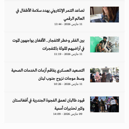
وتثير تحذيرات أممية
09 مارس 2026 - 14:09
مقالات
هل تتحمل النساء انتظارَ 286 عاماً؟
د. آمال موسى
إيران.. لغز «العطش والعتمة» في بلاد الغاز
وليد خدوري
فنزويلا: واقع صريح.. بلا ذرائع أو أعذار
إياد أبو شقرا