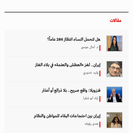
إيران بين احتجاجات البقاء للمواطن والنظام
هدى رؤوف
اختيار المحرر
بين حماية الحقوق وتعزيز الأمن الدولي.. نقاشات
معمّقة في مجلس حقوق الإنسان حول مكافحة
الإرهاب
11 مارس 2026 - 09:30
بين الفقر وخطر الانفجار.. الأفغان يواجهون الموت
في أراضيهم الملوثة بالمتفجرات
11 مارس 2026 - 11:19