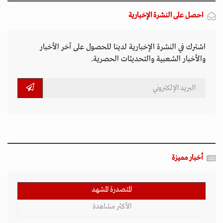
المتصدرة المشهد
الأكثر مشاهدة
تصاعد التنمر الإلكتروني يهدد سلامة الأطفال في
العالم الرقمي
11 مارس 2026 - 13:44
بين الفقر وخطر الانفجار.. الأفغان يواجهون الموت
في أراضيهم الملوثة بالمتفجرات
11 مارس 2026 - 11:19
التصعيد العسكري يفاقم أزمات الخدمات الصحية
وسط موجات نزوح جنوب لبنان
11 مارس 2026 - 10:26
قيود طالبان تعمق الفجوة الجندرية في أفغانستان