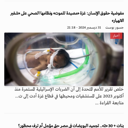
مفوضية حقوق الإنسان: غزة «مصيدة للموت» ونظامها الصحي على «شفير
الانهيار»
جسور بوست
31 ديسمبر 2024 - 21:18
أخبار
خلص تقرير للأمم المتحدة إلى أن الضربات الإسرائيلية المستمرة منذ
أكتوبر 2023 على المستشفيات ومحيطها في قطاع غزة أدت إلى ت...
متابعة القراءة ...
بنات + 30 «2».. تجميد البويضات في مصر حق مؤجل أم ترف محظور؟