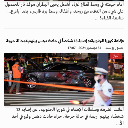
أمام خيمته في وسط قطاع غزة، أشعل يحيى البطران موقد نار للحصول
على شيء من الدفء مع زوجته وأطفاله وسط برد قارس، بعد أيام ع...
متابعة القراءة ...
«إذاعة كوريا الجنوبية»: إصابة 13 شخصاً في حادث دهس بينهم 4 بحالة حرجة
جسور بوست
31 ديسمبر 2024 - 17:07
أخبار
أعلنت الشرطة وسلطات الإطفاء في كوريا الجنوبية، عن إصابة 13
شخصًا، بينهم أربعة في حالة حرجة، جراء حادث دهس وقع في أحد
الأ...