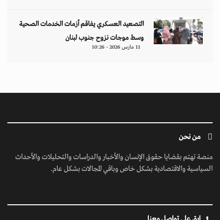
ابق على تواصل معنا
مبنى إيريديوم - البرشاء الأولى - شارع أم سقيم - دبي - الإمارات العربية المتحدة -
مكتب رقم 222-01
contact@jusoorpost.com
0097145832243
روابط سريعة
الرئيسية
فيديوهات
إتصل بنا