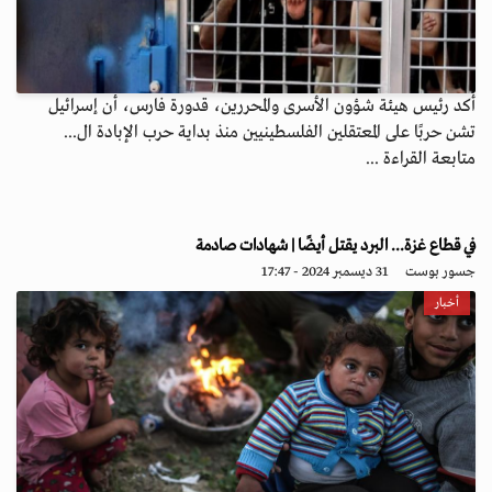
أكد رئيس هيئة شؤون الأسرى والمحررين، قدورة فارس، أن إسرائيل
تشن حربًا على المعتقلين الفلسطينيين منذ بداية حرب الإبادة ال...
متابعة القراءة ...
في قطاع غزة... البرد يقتل أيضًا | شهادات صادمة
جسور بوست
31 ديسمبر 2024 - 17:47
أخبار