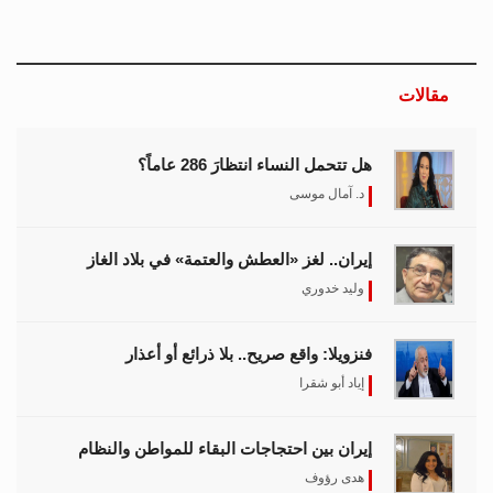
مقالات
هل تتحمل النساء انتظارَ 286 عاماً؟
د. آمال موسى
إيران.. لغز «العطش والعتمة» في بلاد الغاز
وليد خدوري
فنزويلا: واقع صريح.. بلا ذرائع أو أعذار
إياد أبو شقرا
إيران بين احتجاجات البقاء للمواطن والنظام
هدى رؤوف