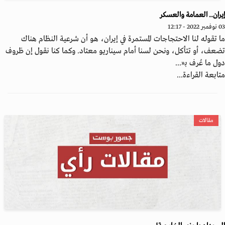
ران.. العمامة والعسكر
20 - 12:17
 تقوله لنا الاحتجاجات المستمرة في إيران، هو أن شرعية النظام هناك
عف، أو تتأكل، ونحن لسنا أمام سيناريو معتاد. وكما كنا نقول إن ظروف
ل ما عُرف بـ«...
ابعة القراءة...
مقالات