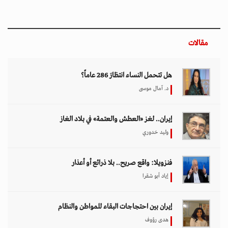
مقالات
هل تتحمل النساء انتظارَ 286 عاماً؟
د. آمال موسى
إيران.. لغز «العطش والعتمة» في بلاد الغاز
وليد خدوري
فنزويلا: واقع صريح.. بلا ذرائع أو أعذار
إياد أبو شقرا
إيران بين احتجاجات البقاء للمواطن والنظام
هدى رؤوف