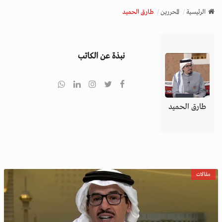
v
الرئيسية
المحررين
طارق الحميد
i
g
a
نبذة عن الكاتب
t
i
o
n
طارق الحميد
مقالات