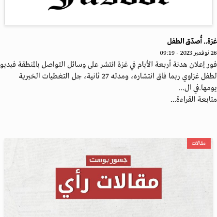
ة.. أُصدّق الطفل
20 - 09:19
ر إعلان هدنة أربعة الأيام في غزة انتشر على وسائل التواصل بالمنطقة فيديو
لطفل غزاوي ربما فاق انتشاره، ومدته 27 ثانية، جل التغطيات الخبرية
مها.في ال...
ابعة القراءة...
مقالات