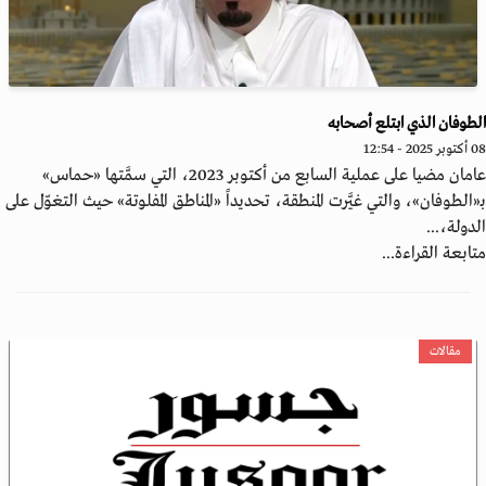
طوفان الذي ابتلع أصحابه
202 - 12:54
عامان مضيا على عملية السابع من أكتوبر 2023، التي سمَّتها «حماس»
«الطوفان»، والتي غيَّرت المنطقة، تحديداً «المناطق المفلوتة» حيث التغوّل على
دولة،...
ابعة القراءة...
مقالات