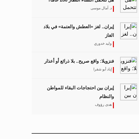
د. آمال موسى
إيران.. لغز «العطش والعتمة» في بلاد
الغاز
وليد خدوري
فنزويلا: واقع صريح.. بلا ذرائع أو أعذار
إياد أبو شقرا
إيران بين احتجاجات البقاء للمواطن
والنظام
هدى رؤوف