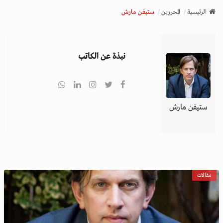
v
الرئيسية
المحررين
ستيفن مارش
i
g
a
نبذة عن الكاتب
t
i
o
n
ستيفن مارش
مقالات