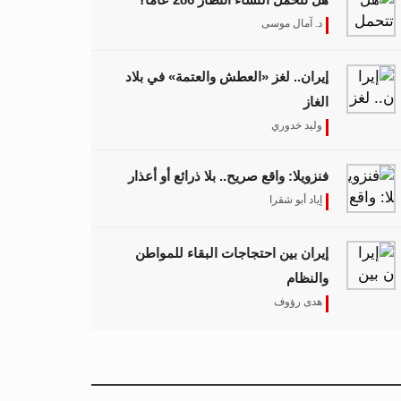
د. آمال موسى
إيران.. لغز «العطش والعتمة» في بلاد
الغاز
وليد خدوري
فنزويلا: واقع صريح.. بلا ذرائع أو أعذار
إياد أبو شقرا
إيران بين احتجاجات البقاء للمواطن
والنظام
هدى رؤوف