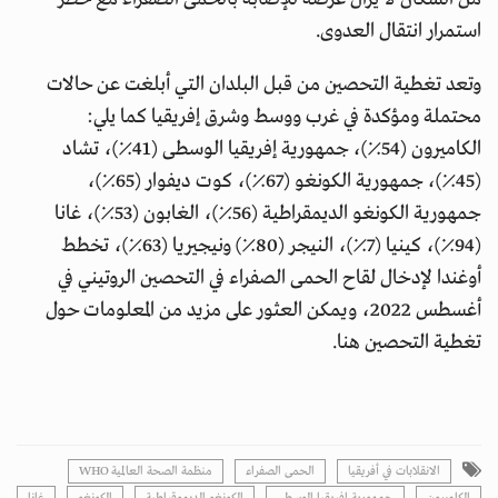
استمرار انتقال العدوى.
وتعد تغطية التحصين من قبل البلدان التي أبلغت عن حالات
محتملة ومؤكدة في غرب ووسط وشرق إفريقيا كما يلي:
الكاميرون (54٪)، جمهورية إفريقيا الوسطى (41٪)، تشاد
(45٪)، جمهورية الكونغو (67٪)، كوت ديفوار (65٪)،
جمهورية الكونغو الديمقراطية (56٪)، الغابون (53٪)، غانا
(94٪)، كينيا (7٪)، النيجر (80٪) ونيجيريا (63٪)، تخطط
أوغندا لإدخال لقاح الحمى الصفراء في التحصين الروتيني في
أغسطس 2022، ويمكن العثور على مزيد من المعلومات حول
تغطية التحصين هنا.
الانقلابات في أفريقيا
الحمى الصفراء
منظمة الصحة العالمية WHO
الكاميرون
جمهورية إفريقيا الوسطى
الكونغو الديموقراطية
الكونغو
غانا