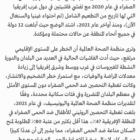
الصفراء في عام 2020 مع تفشي فاشيتين في دول غرب إفريقيا
التي لها تاريخ من التطعيم الشامل (تم احتواء غينيا والسنغال
الآن)، ومنذ أواخر عام 2021، اشتد الوضع حيث أبلغت 12 دولة
في جميع أنحاء المنطقة عن حالات محتملة ومؤكدة.
وترى منظمة الصحة العالمية أن الخطر على المستوى الإقليمي
مرتفع، حيث أدت الفاشيات الحالية في العديد من البلدان والدورة
النشطة للفيروسات في غرب ووسط وشرق إفريقيا إلى زيادة
معدلات المراضة والوفيات، مع استمرار خطر التضخيم والانتشار،
وكانت تغطية التحصين ضد الحمى الصفراء دون المستوى الأمثل
في معظم البلدان المتضررة وفي فئات سكانية محددة، وفقًا
لتقديرات منظمة الصحة العالمية واليونيسيف، في عام 2021،
بلغت تغطية التحصين الروتيني للأطفال ضد الحمى الصفراء في
المنطقة الإفريقية 47٪، هذا أقل بكثير من عتبة 80٪ المطلوبة لمنح
السكان مناعة ضد الحمى الصفراء، مما يشير إلى أن عددًا كبيرًا
من السكان لا يزال عرضة للإصابة بالحمى الصفراء مع خطر