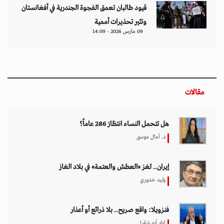
قيود طالبان تعمق الفجوة الجندرية في أفغانستان
وتثير تحذيرات أممية
09 مارس 2026 - 14:09
مقالات
هل تتحمل النساء انتظارَ 286 عاماً؟
د. آمال موسى
إيران.. لغز «العطش والعتمة» في بلاد الغاز
وليد خدوري
فنزويلا: واقع صريح.. بلا ذرائع أو أعذار
إياد أبو شقرا