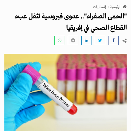
v
الرئيسية
إنسانيات
i
"الحمى الصفراء".. عدوى فيروسية تثقل عبء
g
a
القطاع الصحي في إفريقيا
t
i
o
n