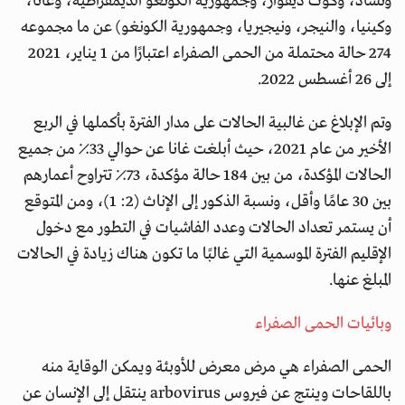
وتشاد، وكوت ديفوار، وجمهورية الكونغو الديمقراطية، وغانا،
وكينيا، والنيجر، ونيجيريا، وجمهورية الكونغو) عن ما مجموعه
274 حالة محتملة من الحمى الصفراء اعتبارًا من 1 يناير، 2021
إلى 26 أغسطس 2022.
وتم الإبلاغ عن غالبية الحالات على مدار الفترة بأكملها في الربع
الأخير من عام 2021، حيث أبلغت غانا عن حوالي 33٪ من جميع
الحالات المؤكدة، من بين 184 حالة مؤكدة، 73٪ تتراوح أعمارهم
بين 30 عامًا وأقل، ونسبة الذكور إلى الإناث (2: 1)، ومن المتوقع
أن يستمر تعداد الحالات وعدد الفاشيات في التطور مع دخول
الإقليم الفترة الموسمية التي غالبًا ما تكون هناك زيادة في الحالات
المبلغ عنها.
وبائيات الحمى الصفراء
الحمى الصفراء هي مرض معرض للأوبئة ويمكن الوقاية منه
باللقاحات وينتج عن فيروس arbovirus ينتقل إلى الإنسان عن