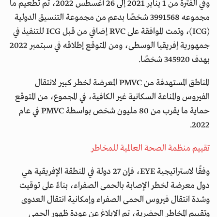
وفي الفترة من 1 يناير 2021 إلى 26 أغسطس 2022، تم تطعيم ما
مجموعه 3991568 شخصًا بدعم من مجموعة التنسيق الدولية
(ICG)، وتمت الموافقة على RVC إضافي من قبل ICG للتنفيذ في
جمهورية إفريقيا الوسطى، ومن المتوقع إطلاقه في سبتمبر 2022
بهدف 345920 شخصًا.
المناطق المستهدفة من PMVC المعرضة لخطر كبير لانتقال
الفيروس والمناعة السكانية غير الكافية، في المجموع، من المتوقع
حماية ما يقرب من 80 مليون شخص بواسطة PMVC في عام
2022.
تقييم منظمة الصحة العالمية للمخاطر
وفقًا لاستراتيجية EYE، فإن 27 دولة في المنطقة الإفريقية هي
دول معرضة لخطر الإصابة بالحمى الصفراء، بناءً على توقيت
وشدة انتقال فيروس الحمى الصفراء وإمكانية انتقال العدوى
وتقييم المخاطر الحضرية، تم الإبلاغ عن عودة ظهور الحمى