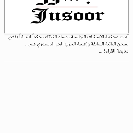
أيدت محكمة الاستئناف التونسية، مساء الثلاثاء، حكماً ابتدائياً يقضي
بسجن النائبة السابقة وزعيمة الحزب الحر الدستوري عبير...
متابعة القراءة ...
تزايد القيود في 2025.. تحذيرات أممية من تهميش واسع للنساء في أفغانستان
جسور بوست
31 ديسمبر 2025 - 00:15
إنسانيات