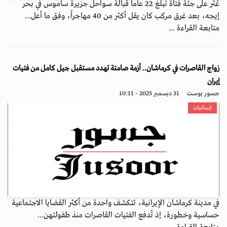
عُثر على جثة فتاة تبلغ 22 عاماً قبالة سواحل جزيرة ساموس في بحر
إيجه، بعد غرق مركب كان يقل أكثر من 40 مهاجراً، وفق ما أعل...
متابعة القراءة ...
زواج القاصرات في كرماشان.. أزمة صامتة تهدد مستقبل جيل كامل من فتيات
إيران
جسور بوست
31 ديسمبر 2025 - 10:11
إنسانيات
في مدينة كرماشان الإيرانية، تتكشف واحدة من أكثر القضايا الاجتماعية
حساسية وخطورة، إذ تُدفع الفتيات القاصرات منذ طفولتهن...