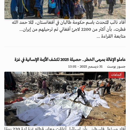
أفاد نائب المتحدث باسم حكومة طالبان في أفغانستان، الملا حمد الله
فطرت، بأن أكثر من 2200 لاجئ أفغاني تم ترحيلهم من إيران...
متابعة القراءة ...
عاملو الإغاثة بمرمى الخطر.. حصيلة 2025 تكشف الأزمة الإنسانية في غزة
جسور بوست
31 ديسمبر 2025 - 13:01
اتجاهات
أفاد مسئول فلسطيني بأن إسرائيل أغلقت معابر قطاع غزة لمدة 220 يومًا