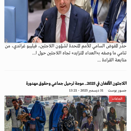
حذّر المفوض السامي للأمم المتحدة لشؤون اللاجئين، فيليبو غراندي، من
تنامي ما وصفه بـ«العداء المتزايد» تجاه اللاجئين حول ا...
متابعة القراءة ...
اللاجئون الأفغان في 2025.. موجة ترحيل جماعي وحقوق مهدورة
جسور بوست
31 ديسمبر 2025 - 13:21
اتجاهات