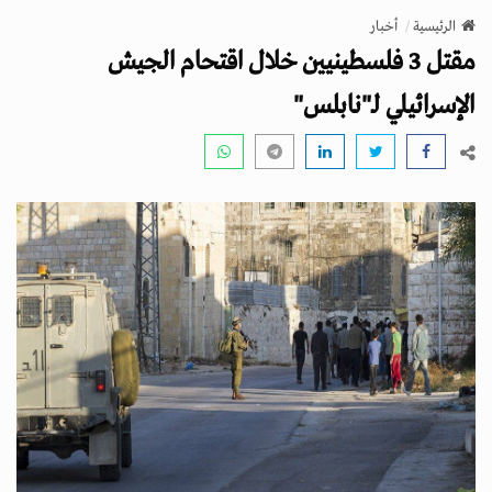
v
الرئيسية
أخبار
i
مقتل 3 فلسطينيين خلال اقتحام الجيش
g
a
الإسرائيلي لـ"نابلس"
t
i
o
n