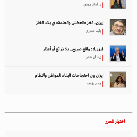
د. آمال موسى
إيران.. لغز «العطش والعتمة» في بلاد الغاز
وليد خدوري
فنزويلا: واقع صريح.. بلا ذرائع أو أعذار
إياد أبو شقرا
إيران بين احتجاجات البقاء للمواطن والنظام
هدى رؤوف
اختيار المحرر