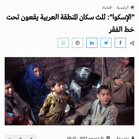
v
الرئيسية
اقتصاد
i
"الإسكوا": ثلث سكان المنطقة العربية يقعون تحت
g
a
خط الفقر
t
i
o
n
زينب مكي
31 ديسمبر 2022 - 05:57