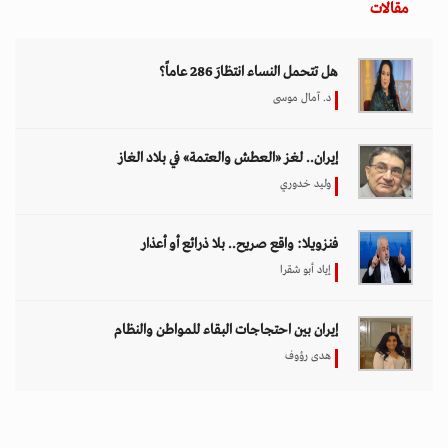
مقالات
هل تتحمل النساء انتظارَ 286 عاماً؟
د. آمال موسى
إيران.. لغز «العطش والعتمة» في بلاد الغاز
وليد خدوري
فنزويلا: واقع صريح.. بلا ذرائع أو أعذار
إياد أبو شقرا
إيران بين احتجاجات البقاء للمواطن والنظام
هدى رؤوف