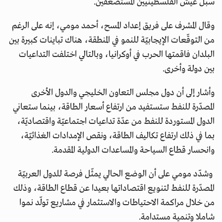
سبل عيش الفلسطينيين المستضعفين.
وقال المشرف على فريق إعداد المسح، أحمد مومي، إنه على الرغم
من التوقّعات الإيجابيّة للنمو في المنطقة، هناك تباينات كبيرة بين
البلدان فاقمتها الحرب في أوكرانيا، وبالتالي اختلفت التداعيات
بين دولة وأخرى.
وأشار إلى أن دول مجلس التعاون الخليجي والدول الأخرى
المصدّرة للنفط ستستفيد من ارتفاع أسعار الطاقة، بينما ستعاني
الدول المستوردة للنفط من عدّة تداعيات اجتماعيّة واقتصاديّة،
بما في ذلك ارتفاع تكاليف الطاقة، ونقص الإمدادات الغذائيّة،
وانحسار قطاع السياحة والمساعدات الدولية المقدمة.
وشدّد مومي على أن الوضع الحالي يمثّل فرصة للدول العربيّة
المصدّرة للنفط لتنويع اقتصاداتها بعيدا عن قطاع الطاقة، وذلك
من خلال مراكمة الاحتياطات والاستثمار في مشاريع تولّد نموا
شاملا وتنمية مستدامة.