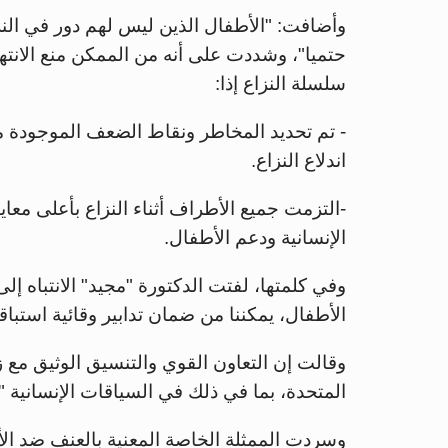
وأضافت: "الأطفال الذين ليس لهم دور في النز
حتميا"، وشددت على أنه من الممكن منع الانت
سلسلة النزاع إذا:
- تم تحديد المخاطر ونقاط الضعف الموجودة م
اندلاع النزاع.
-التزمت جميع الأطراف أثناء النزاع بأعلى معا
الإنسانية ودعم الأطفال.
وفي كلمتها، لفتت الدكتورة "مجيد" الانتباه إل
الأطفال، يمكننا من ضمان تدابير وقائية استباقي
وقالت إن التعاون القوي والتنسيق الوثيق مع زم
المتحدة، بما في ذلك في السياقات الإنسانية 
وسردت الممثلة الخاصة المعنية بالعنف ضد الأط