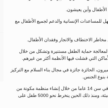
 الأطفال وأين يعيشون.
ل للمساعدات الإنسانية والدعم لجميع الأطفال مع
 مخاطر الاختطاف والاتجار وفقدان الأطفال.
 لمعالجة حماية الطفل مستنيرة وتشكل من خلال
ماكن التي فشلت فيها الأنظمة أكثر من غيرهم.
فينا، (18 عاما) من الكاميرون، الحائزة جائزة في مجال بناء السلام مع التركيز
 بنوع الجنس.
"ديفينا" بدأت رحلتها كناشطة من أجل السلام في سن 14 عاما من خلال إنشاء منظمة مكونة من
100 طفل في ذلك الوقت لصناعة التغيير والتعبئة، ومنذ ذلك الحين ينخرط نحو 5000 طفل على