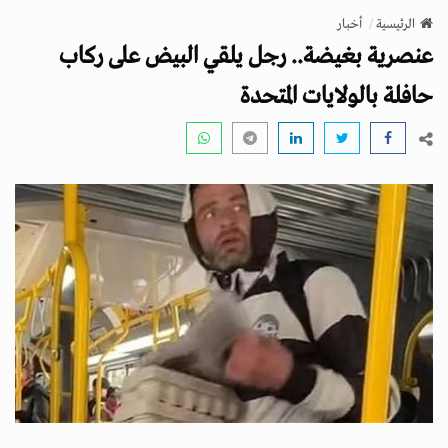
v
الرئيسية
أخبار
i
عنصرية بغيضة.. رجل يلقي البيض على ركاب
g
a
حافلة بالولايات المتحدة
t
i
o
n