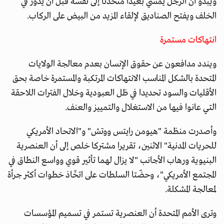
ويبدو أن الرجل يمشي بعيدا متحدثا إلى نفسه قبل أن يدور في
الخلف ويفتح الصناديق لإلقاء المزيد من البيض على الركاب.
انتهاكات مستمرة
ويندد مدافعون عن حقوق الإنسان بعدم معالجة الولايات
المتحدة بالشكل المناسب الانتهاكات المرتكبة والمستمرة خاصة بحق
الأقليات والسود تحديدا في ظل العبودية وخلال الفترات اللاحقة
التي عانوا فيها من الاستغلال والتمييز والعنف.
وأصدرت منظمة "هيومن رايتس ووتش" و"الاتحاد الأمريكي
للحريات المدنية" الاثنين، تقريرا مشتركا خلص إلى أن العنصرية
البنيوية ورهاب الأجانب "لا يزال لهما تأثير قوي وواسع النطاق في
المجتمع الأمريكي"، وحضّتا السلطات على اتخّاذ خطوات أكثر جرأة
لمعالجة المشكلة.
وترى الأمم المتحدة أن العنصرية تستمر في تسميم المؤسسات