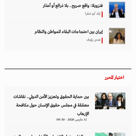
فنزويلا: واقع صريح.. بلا ذرائع أو أعذار
إياد أبو شقرا
إيران بين احتجاجات البقاء للمواطن والنظام
هدى رؤوف
اختيار المحرر
بين حماية الحقوق وتعزيز الأمن الدولي.. نقاشات
معمّقة في مجلس حقوق الإنسان حول مكافحة
الإرهاب
11 مارس 2026 - 09:30