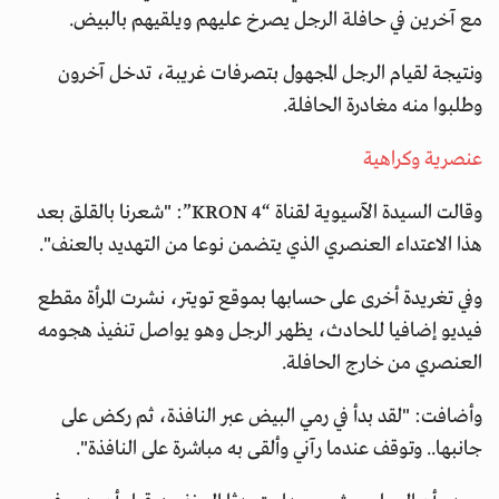
مع آخرين في حافلة الرجل يصرخ عليهم ويلقيهم بالبيض.
ونتيجة لقيام الرجل المجهول بتصرفات غريبة، تدخل آخرون
وطلبوا منه مغادرة الحافلة.
عنصرية وكراهية
وقالت السيدة الآسيوية لقناة “KRON 4”: "شعرنا بالقلق بعد
هذا الاعتداء العنصري الذي يتضمن نوعا من التهديد بالعنف".
وفي تغريدة أخرى على حسابها بموقع تويتر، نشرت المرأة مقطع
فيديو إضافيا للحادث، يظهر الرجل وهو يواصل تنفيذ هجومه
العنصري من خارج الحافلة.
وأضافت: "لقد بدأ في رمي البيض عبر النافذة، ثم ركض على
جانبها.. وتوقف عندما رآني وألقى به مباشرة على النافذة".