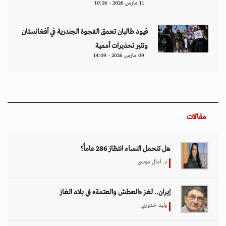
11 مارس 2026 - 10:26
قيود طالبان تعمق الفجوة الجندرية في أفغانستان
وتثير تحذيرات أممية
09 مارس 2026 - 14:09
مقالات
هل تتحمل النساء انتظارَ 286 عاماً؟
د. آمال موسى
إيران.. لغز «العطش والعتمة» في بلاد الغاز
وليد خدوري