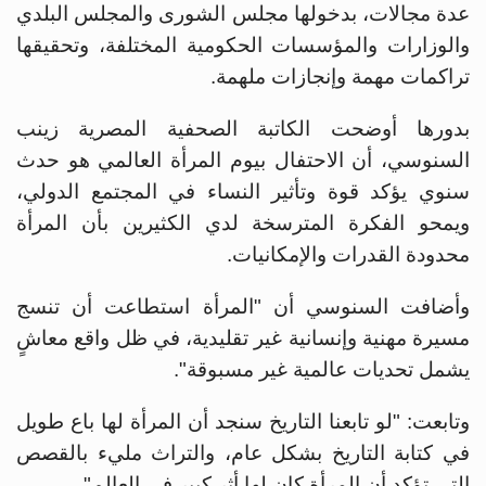
عدة مجالات، بدخولها مجلس الشورى والمجلس البلدي
‏والوزارات والمؤسسات الحكومية المختلفة، وتحقيقها
تراكمات مهمة وإنجازات ملهمة.
بدورها أوضحت الكاتبة الصحفية المصرية زينب
السنوسي، أن الاحتفال بيوم المرأة العالمي هو حدث
سنوي ‏يؤكد قوة وتأثير النساء في المجتمع الدولي،
ويمحو الفكرة المترسخة لدي الكثيرين بأن المرأة
محدودة القدرات والإمكانيات.
وأضافت السنوسي ‏أن "المرأة استطاعت أن تنسج
مسيرة مهنية وإنسانية غير تقليدية، في ظل واقع معاشٍ
يشمل تحديات عالمية ‏غير مسبوقة".
وتابعت: "لو تابعنا التاريخ سنجد أن المرأة لها باع طويل
في كتابة التاريخ بشكل عام، والتراث مليء ‏بالقصص
التي تؤكد أن المرأة كان لها أثر كبير في العالم". ‏