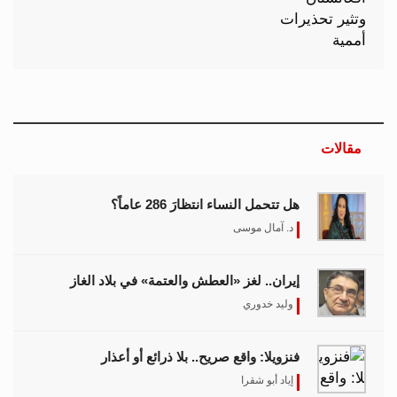
مقالات
هل تتحمل النساء انتظارَ 286 عاماً؟
د. آمال موسى
إيران.. لغز «العطش والعتمة» في بلاد الغاز
وليد خدوري
فنزويلا: واقع صريح.. بلا ذرائع أو أعذار
إياد أبو شقرا