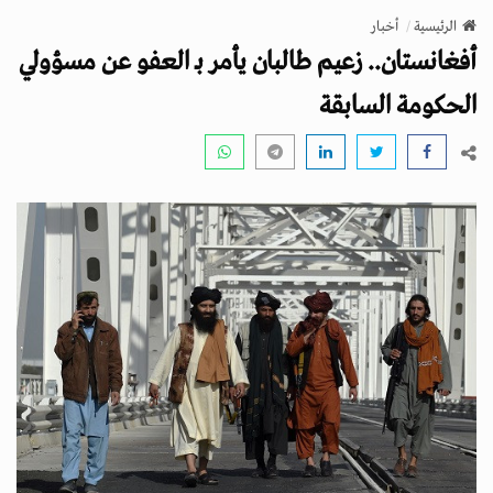
v
الرئيسية
أخبار
i
أفغانستان.. زعيم طالبان يأمر بـ العفو عن مسؤولي
g
a
الحكومة السابقة
t
i
o
n