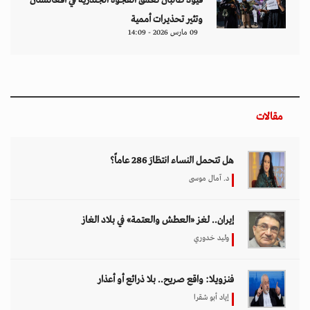
قيود طالبان تعمق الفجوة الجندرية في أفغانستان
وتثير تحذيرات أممية
09 مارس 2026 - 14:09
مقالات
هل تتحمل النساء انتظارَ 286 عاماً؟
د. آمال موسى
إيران.. لغز «العطش والعتمة» في بلاد الغاز
وليد خدوري
فنزويلا: واقع صريح.. بلا ذرائع أو أعذار
إياد أبو شقرا