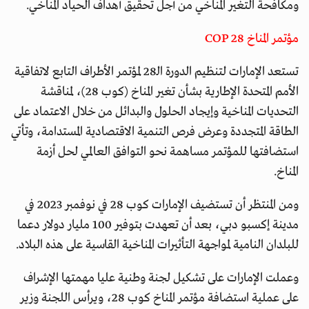
ومكافحة التغير المناخي من أجل تحقيق أهداف الحياد المناخي.
مؤتمر المناخ COP 28
تستعد الإمارات لتنظيم الدورة الـ28 لمؤتمر الأطراف التابع لاتفاقية
الأمم المتحدة الإطارية بشأن تغير المناخ (كوب 28)، لمناقشة
التحديات المناخية وإيجاد الحلول والبدائل من خلال الاعتماد على
الطاقة المتجددة وعرض فرص التنمية الاقتصادية المستدامة، وتأتي
استضافتها للمؤتمر مساهمة نحو التوافق العالمي لحل أزمة
المناخ.
ومن المنتظر أن تستضيف الإمارات كوب 28 في نوفمبر 2023 في
مدينة إكسبو دبي، بعد أن تعهدت بتوفير 100 مليار دولار دعما
للبلدان النامية لمواجهة التأثيرات المناخية القاسية على هذه البلاد.
وعملت الإمارات على تشكيل لجنة وطنية عليا مهمتها الإشراف
على عملية استضافة مؤتمر المناخ كوب 28، ويرأس اللجنة وزير