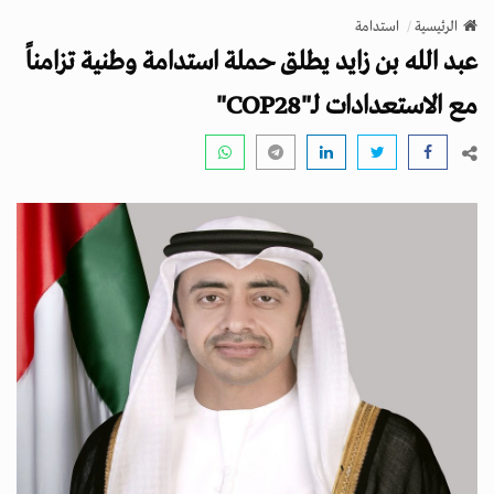
v
الرئيسية
استدامة
i
عبد الله بن زايد يطلق حملة استدامة وطنية تزامناً
g
a
مع الاستعدادات لـ"COP28"
t
i
o
n