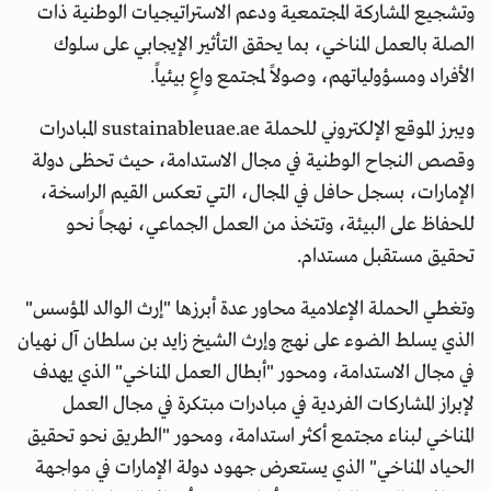
وتشجيع المشاركة المجتمعية ودعم الاستراتيجيات الوطنية ذات
الصلة بالعمل المناخي، بما يحقق التأثير الإيجابي على سلوك
الأفراد ومسؤولياتهم، وصولاً لمجتمع واعٍ بيئياً.
ويبرز الموقع الإلكتروني للحملة sustainableuae.ae المبادرات
وقصص النجاح الوطنية في مجال الاستدامة، حيث تحظى دولة
الإمارات، بسجل حافل في المجال، التي تعكس القيم الراسخة،
للحفاظ على البيئة، وتتخذ من العمل الجماعي، نهجاً نحو
تحقيق مستقبل مستدام.
وتغطي الحملة الإعلامية محاور عدة أبرزها "إرث الوالد المؤسس"
الذي يسلط الضوء على نهج وإرث الشيخ زايد بن سلطان آل نهيان
في مجال الاستدامة، ومحور "أبطال العمل المناخي" الذي يهدف
لإبراز المشاركات الفردية في مبادرات مبتكرة في مجال العمل
المناخي لبناء مجتمع أكثر استدامة، ومحور "الطريق نحو تحقيق
الحياد المناخي" الذي يستعرض جهود دولة الإمارات في مواجهة