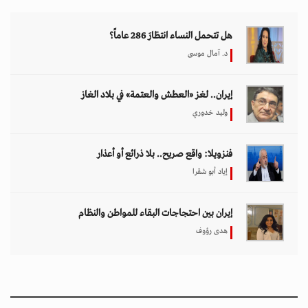
هل تتحمل النساء انتظارَ 286 عاماً؟
د. آمال موسى
إيران.. لغز «العطش والعتمة» في بلاد الغاز
وليد خدوري
فنزويلا: واقع صريح.. بلا ذرائع أو أعذار
إياد أبو شقرا
إيران بين احتجاجات البقاء للمواطن والنظام
هدى رؤوف