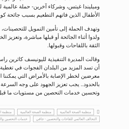
وميليندا غيتس، وشركاء آخرين- حملة عالمية 
الأطفال الذين فاتهم التطعيم بسبب جائحة كور
وتهدف الحملة إلى تأمين التمويل للتحصينات،
ولدوا أثناء الجائحة أو قبلها مباشرة، وتعزيز ا
الثقة باللقاحات وقبولها.
وقالت المديرة التنفيذية لليونيسف كاثرين راسل
أن تسد المزيد من البلدان الفجوات في تغطية
معرضين لخطر الإصابة بالأمراض التي يمكننا ال
بالحدود.. يجب تعزيز الجهود على وجه السرعة 
وتحسين خدمات التحصين من مستويات ما قبل 
منظمة الصحة العالمية
منظمة الصحة العالمية
منظمة ال
التحالف العالمي للقاحات والتحصين - جافي
خدمات التحصين وال