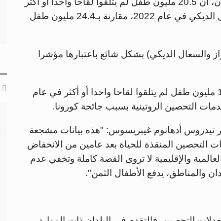
كشفت البيانات التي نشرتها الوكالتان الأمميتان، أن 20.5 مليون طفل لم يتلقوا لقاحا واحدا أو أكثر
من لقاحات الخناق (الدفتيريا) والكزاز والسعال الديكي في عام 2022، مقارنة بـ24.4 مليون طفل
كزاز والسعال الديكي) بشكل شائع باعتبارها مؤشرا
وعلى الرغم من التحسن، لا يزال أكثر من 18.4 مليون طفل لم يتلقوا لقاحا واحدا أو أكثر في عام
ور تيدروس أدهانوم غيبريسوس: "هذه بيانات مشجعة
ت التحصين المنقذة للحياة بعد عامين من الانخفاض
المية والإقليمية لا تروي القصة كاملة وتخفي عدم
دان والمناطق، يدفع الأطفال الثمن".
لات التحصين، فالتقدم في البلدان ذات الموارد