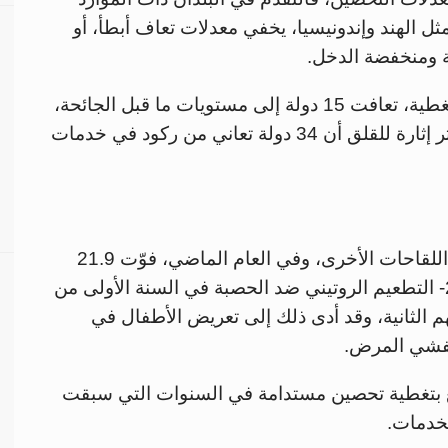
ثل الهند وإندونيسيا، يخفي معدلات تعاف أبطأ، أو
 ومنخفضة الدخل.
ومن بين 73 دولة سجلت انخفاضا كبيرا في التغطية، تعافت 15 دولة إلى مستويات ما قبل الجائحة،
و24 دولة على طريق التعافي، ولكن الأمر الأكثر إثارة للقلق أن 34 دولة تعاني من ركود في خدمات
التطعيم ضد الحصبة لم يتعافَ مثلما حدث مع اللقاحات الأخرى، وفي العام الماضي، فوّت 21.9
مليون طفل -بزيادة 2.7 مليون على عام 2019- التطعيم الروتيني ضد الحصبة في السنة الأولى من
13 مليون طفل جرعتهم الثانية، وقد أدى ذلك إلى تعريض الأطفال في
تفشي المرض.
متع بتغطية تحصين مستدامة في السنوات التي سبقت
لخدمات.