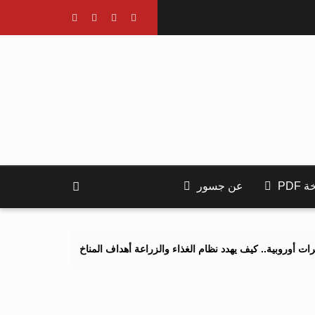
PDF
عن جسور
يف يهدد نظام الغذاء والزراعة أهداف المناخ 2040 و2050؟
تصاعد التنم