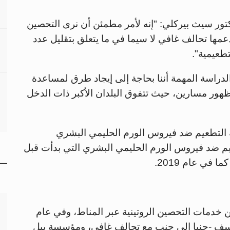
كتور سيث بيركلي: "إنه لأمر مطمئن أن نرى التحصين
دعمها تحالف غافي لا سيما في ما يتعلق بتقليل عدد
طعيمية".
لدراسة المهمة أننا بحاجة إلى إيجاد طرق لمساعدة
بظهور مسارين، حيث تتفوق البلدان الأكبر ذات الدخل
فيد-19، تجاوزت تغطية التطعيم ضد فيروس الورم الحليمي البشري
يم ضد فيروس الورم الحليمي البشري التي بدأت قبل
خدمات التحصين الروتينية عبر المناط، وفي عام
يونيسف -جنبا إلى جنب مع تحالف غافي، ومؤسسة بيل